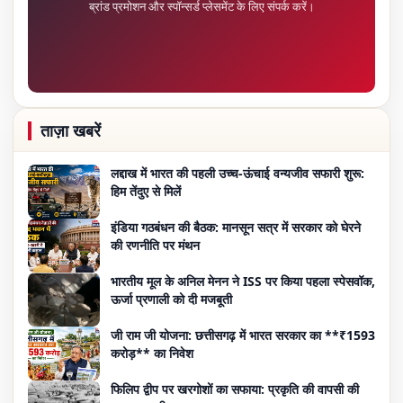
ब्रांड प्रमोशन और स्पॉन्सर्ड प्लेसमेंट के लिए संपर्क करें।
ताज़ा खबरें
लद्दाख में भारत की पहली उच्च-ऊंचाई वन्यजीव सफारी शुरू:
हिम तेंदुए से मिलें
इंडिया गठबंधन की बैठक: मानसून सत्र में सरकार को घेरने
की रणनीति पर मंथन
भारतीय मूल के अनिल मेनन ने ISS पर किया पहला स्पेसवॉक,
ऊर्जा प्रणाली को दी मजबूती
जी राम जी योजना: छत्तीसगढ़ में भारत सरकार का **₹1593
करोड़** का निवेश
फिलिप द्वीप पर खरगोशों का सफाया: प्रकृति की वापसी की