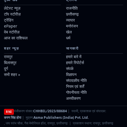
लेटेस्ट न्यूज़
राजनीति
टॉप स्टोरीज़
छत्तीसगढ़
ट्रेंडिंग
व्यापार
ePaper
मनोरंजन
वेब स्टोरीज़
खेल
आज का राशिफल
धर्म
शहर न्यूज़
जानकारी
रायपुर
हमारे बारे में
बिलासपुर
हमारे रिपोर्टर्स
दुर्ग
संपर्क
सभी शहर »
विज्ञापन
संपादकीय नीति
नियम एवं शर्तें
गोपनीयता नीति
अस्वीकरण
पंजीकरण संख्या:
CHHBIL/2023/88684
| स्वामी, प्रकाशक एवं संपादक:
RNI
करण सिंह होरा
| मुद्रण:
Asma Publishers (India) Pvt. Ltd.
, जय स्तंभ चौक, गैस मेमोरियल हॉल, रायपुर, छत्तीसगढ़ | प्रकाशन स्थान: रायपुर, छत्तीसगढ़