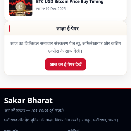
BTC USD Bitcoin Price Buy Timing
व्यापार
•
19 Dec 2025
ताज़ा ई-पेपर
आज का डिजिटल समाचार संस्करण पेज व्यू, अभिलेखागार और कटिंग
एक्सेस के साथ देखें।
आज का ई-पेपर देखें
Sakar Bharat
सच की आवाज़ — The Voice of Truth
छत्तीसगढ़ और देश-दुनिया की ताज़ा, विश्वसनीय खबरें। रायपुर, छत्तीसगढ़, भारत।
मुख्य खंड
श्रेणियां