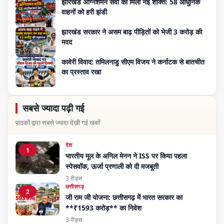
झारखंड अग्निशमन सेवा को मिली नई शक्ति: 58 आधुनिक
वाहनों को हरी झंडी
झारखंड सरकार ने असम बाढ़ पीड़ितों को भेजी 3 करोड़ की
मदद
कावेरी विवाद: तमिलनाडु सीएम विजय ने कर्नाटक से बातचीत
का प्रस्ताव रखा
सबसे ज्यादा पढ़ी गई
पाठकों द्वारा सबसे ज्यादा देखी गई खबरें
देश
1
भारतीय मूल के अनिल मेनन ने ISS पर किया पहला
स्पेसवॉक, ऊर्जा प्रणाली को दी मजबूती
3 रीड्स
छत्तीसगढ़
2
जी राम जी योजना: छत्तीसगढ़ में भारत सरकार का
**₹1593 करोड़** का निवेश
3 रीड्स