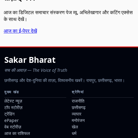
आज का डिजिटल समाचार संस्करण पेज व्यू, अभिलेखागार और कटिंग एक्सेस
के साथ देखें।
आज का ई-पेपर देखें
Sakar Bharat
सच की आवाज़ — The Voice of Truth
छत्तीसगढ़ और देश-दुनिया की ताज़ा, विश्वसनीय खबरें। रायपुर, छत्तीसगढ़, भारत।
मुख्य खंड
श्रेणियां
लेटेस्ट न्यूज़
राजनीति
टॉप स्टोरीज़
छत्तीसगढ़
ट्रेंडिंग
व्यापार
ePaper
मनोरंजन
वेब स्टोरीज़
खेल
आज का राशिफल
धर्म