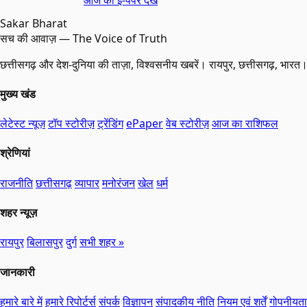
Sakar Bharat
सच की आवाज़ — The Voice of Truth
छत्तीसगढ़ और देश-दुनिया की ताज़ा, विश्वसनीय खबरें। रायपुर, छत्तीसगढ़, भारत
मुख्य खंड
लेटेस्ट न्यूज़
टॉप स्टोरीज़
ट्रेंडिंग
ePaper
वेब स्टोरीज़
आज का राशिफल
श्रेणियां
राजनीति
छत्तीसगढ़
व्यापार
मनोरंजन
खेल
धर्म
शहर न्यूज़
रायपुर
बिलासपुर
दुर्ग
सभी शहर »
जानकारी
हमारे बारे में
हमारे रिपोर्टर्स
संपर्क
विज्ञापन
संपादकीय नीति
नियम एवं शर्तें
गोपनीयता