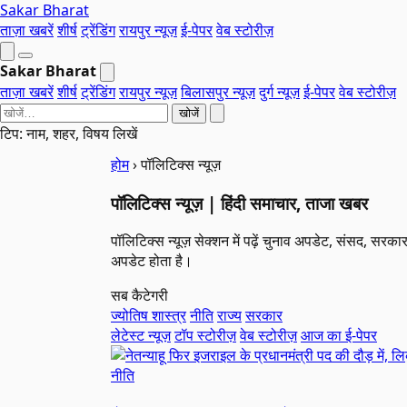
Sakar Bharat
ताज़ा खबरें
शीर्ष
ट्रेंडिंग
रायपुर न्यूज़
ई-पेपर
वेब स्टोरीज़
Sakar Bharat
ताज़ा खबरें
शीर्ष
ट्रेंडिंग
रायपुर न्यूज़
बिलासपुर न्यूज़
दुर्ग न्यूज़
ई-पेपर
वेब स्टोरीज़
खोजें
टिप: नाम, शहर, विषय लिखें
होम
›
पॉलिटिक्स न्यूज़
पॉलिटिक्स न्यूज़ | हिंदी समाचार, ताजा खबर
पॉलिटिक्स न्यूज़ सेक्शन में पढ़ें चुनाव अपडेट, संसद, स
अपडेट होता है।
सब कैटेगरी
ज्योतिष शास्त्र
नीति
राज्य
सरकार
लेटेस्ट न्यूज़
टॉप स्टोरीज़
वेब स्टोरीज़
आज का ई-पेपर
नीति