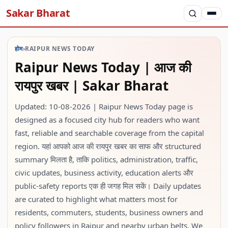
Sakar Bharat
होम
›
RAIPUR NEWS TODAY
Raipur News Today | आज की
रायपुर खबर | Sakar Bharat
Updated: 10-08-2026 | Raipur News Today page is
designed as a focused city hub for readers who want
fast, reliable and searchable coverage from the capital
region. यहां आपको आज की रायपुर खबर का साफ और structured
summary मिलता है, ताकि politics, administration, traffic,
civic updates, business activity, education alerts और
public-safety reports एक ही जगह मिल सकें। Daily updates
are curated to highlight what matters most for
residents, commuters, students, business owners and
policy followers in Raipur and nearby urban belts. We