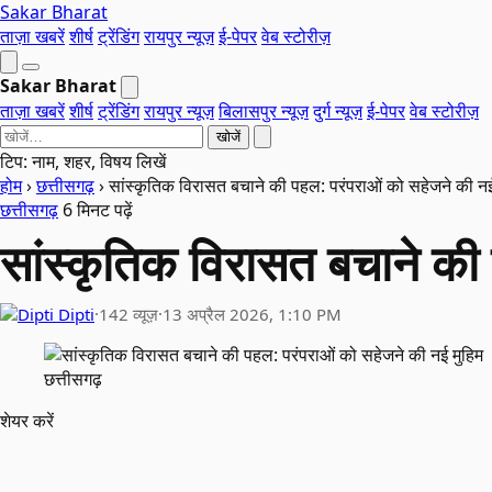
Sakar Bharat
ताज़ा खबरें
शीर्ष
ट्रेंडिंग
रायपुर न्यूज़
ई-पेपर
वेब स्टोरीज़
Sakar Bharat
ताज़ा खबरें
शीर्ष
ट्रेंडिंग
रायपुर न्यूज़
बिलासपुर न्यूज़
दुर्ग न्यूज़
ई-पेपर
वेब स्टोरीज़
खोजें
टिप: नाम, शहर, विषय लिखें
होम
›
छत्तीसगढ़
›
सांस्कृतिक विरासत बचाने की पहल: परंपराओं को सहेजने की नई
छत्तीसगढ़
6 मिनट पढ़ें
सांस्कृतिक विरासत बचाने की
Dipti
·
142 व्यूज़
·
13 अप्रैल 2026, 1:10 PM
छत्तीसगढ़
शेयर करें