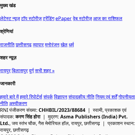
मुख्य खंड
लेटेस्ट न्यूज़
टॉप स्टोरीज़
ट्रेंडिंग
ePaper
वेब स्टोरीज़
आज का राशिफल
श्रेणियां
राजनीति
छत्तीसगढ़
व्यापार
मनोरंजन
खेल
धर्म
शहर न्यूज़
रायपुर
बिलासपुर
दुर्ग
सभी शहर »
जानकारी
हमारे बारे में
हमारे रिपोर्टर्स
संपर्क
विज्ञापन
संपादकीय नीति
नियम एवं शर्तें
गोपनीयता
नीति
अस्वीकरण
RNI
पंजीकरण संख्या:
CHHBIL/2023/88684
| स्वामी, प्रकाशक एवं
संपादक:
करण सिंह होरा
| मुद्रण:
Asma Publishers (India) Pvt.
Ltd.
, जय स्तंभ चौक, गैस मेमोरियल हॉल, रायपुर, छत्तीसगढ़ | प्रकाशन स्थान:
रायपुर, छत्तीसगढ़