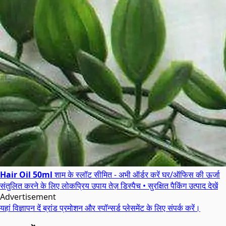
Hair Oil 50ml
शाम के स्लॉट सीमित - अभी ऑर्डर करें
घर/ऑफिस की ऊर्जा
संतुलित करने के लिए लोकप्रिय उपाय
तेज़ डिस्पैच • सुरक्षित पैकिंग
उत्पाद देखें
Advertisement
यहां विज्ञापन दें
ब्रांड प्रमोशन और स्पॉन्सर्ड प्लेसमेंट के लिए संपर्क करें।