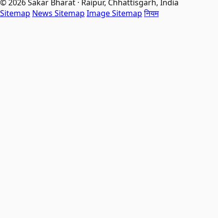
© 2026 Sakar Bharat · Raipur, Chhattisgarh, India
Sitemap
News Sitemap
Image Sitemap
नियम