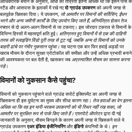
आधिकारिक बयान के अनुसार, आंधी की तीव्रता इतनी अधिक थी कि इसने पास के
स्टैंड और आसपास के इलाकों में रखे गए
दो ग्राउंड उपकरण
को अपनी जगह से
बलपूर्वक खिसका दिया। ये उपकरण,
जो आमतौर पर विमानों की सर्विसिंग, ईंधन
भरने और अन्य जमीनी कार्यों के लिए उपयोग किए जाते हैं
, अनियंत्रित होकर तेज
रफ्तार से दो अलग-अलग विमानों से जा टकराए। इस जोरदार टकराव से विमानों के
विभिन्न हिस्सों में महत्वपूर्ण क्षति हुई।
क्षतिग्रस्त हुए विमानों में से एक की दाहिनी
तरफ की स्लाइडिंग विंडो पूरी तरह से टूट गई, जबकि अन्य दो विमानों को उनके
बाहरी ढांचे पर गंभीर नुकसान पहुंचा।
यह घटना एक बार फिर हवाई अड्डों पर
खराब मौसम के दौरान सुरक्षा प्रोटोकॉल की समीक्षा और उन्हें अधिक प्रभावी बनाने
की आवश्यकता पर बल देती है, खासकर जब
अप्रत्याशित मौसम का सामना करना
पड़े
।
विमानों को नुकसान कैसे पहुंचा?
विमानों को नुकसान पहुंचाने वाले ग्राउंड सपोर्ट इक्विपमेंट का अपनी जगह से
खिसकना ही इस दुर्घटना का मुख्य और सीधा कारण रहा।
तेज हवाओं का वेग इतना
अधिक था कि वह इन भारी-भरकम उपकरणों को भी स्थिर नहीं रख सका, जो
आमतौर पर सुरक्षित रूप से पार्क किए जाते हैं।
एयरपोर्ट ऑपरेटर द्वारा दी गई
जानकारी के अनुसार, मौसम बिगड़ने के कारण अपनी जगह से खिसकने वाले ये
ग्राउंड उपकरण
एअर इंडिया इंजीनियरिंग
और
इंडिगो
कंपनियों के थे।
इन