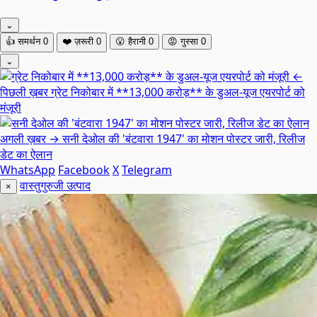
⌄
👍
समर्थन
0
❤️
ज़रूरी
0
😮
हैरानी
0
😡
गुस्सा
0
⌄
←
पिछली ख़बर
ग्रेट निकोबार में **13,000 करोड़** के डुअल-यूज एयरपोर्ट को
मंजूरी
अगली ख़बर →
सनी देओल की 'बंटवारा 1947' का मोशन पोस्टर जारी, रिलीज
डेट का ऐलान
WhatsApp
Facebook
X
Telegram
वास्तुगुरुजी उत्पाद
×