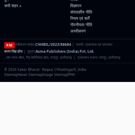
सभी शहर »
विज्ञापन
संपादकीय नीति
नियम एवं शर्तें
गोपनीयता नीति
अस्वीकरण
पंजीकरण संख्या:
CHHBIL/2023/88684
| स्वामी, प्रकाशक एवं संपादक:
RNI
करण सिंह होरा
| मुद्रण:
Asma Publishers (India) Pvt. Ltd.
, जय स्तंभ चौक, गैस मेमोरियल हॉल, रायपुर, छत्तीसगढ़ | प्रकाशन स्थान: रायपुर, छत्तीसगढ़
© 2026 Sakar Bharat · Raipur, Chhattisgarh, India
Sitemap
News Sitemap
Image Sitemap
नियम