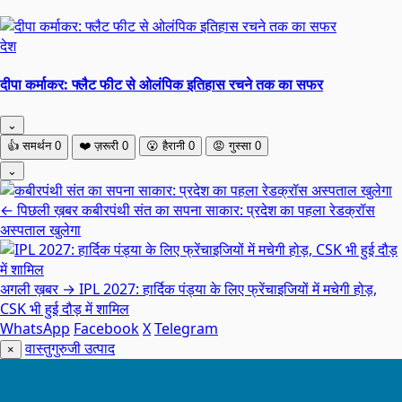
देश
दीपा कर्माकर: फ्लैट फीट से ओलंपिक इतिहास रचने तक का सफर
⌄
👍
समर्थन
0
❤️
ज़रूरी
0
😮
हैरानी
0
😡
गुस्सा
0
⌄
← पिछली ख़बर
कबीरपंथी संत का सपना साकार: प्रदेश का पहला रेडक्रॉस
अस्पताल खुलेगा
अगली ख़बर →
IPL 2027: हार्दिक पंड्या के लिए फ्रेंचाइजियों में मचेगी होड़,
CSK भी हुई दौड़ में शामिल
WhatsApp
Facebook
X
Telegram
वास्तुगुरुजी उत्पाद
×