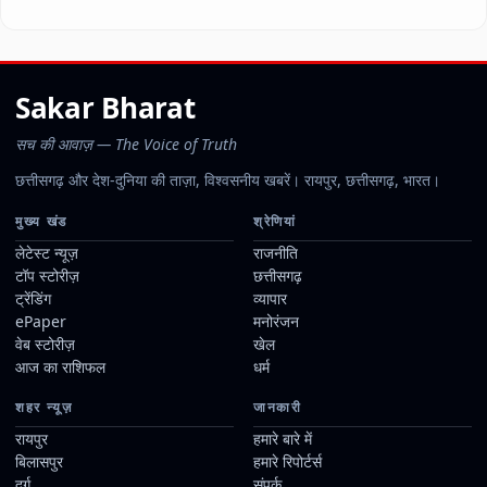
Sakar Bharat
सच की आवाज़ — The Voice of Truth
छत्तीसगढ़ और देश-दुनिया की ताज़ा, विश्वसनीय खबरें। रायपुर, छत्तीसगढ़, भारत।
मुख्य खंड
श्रेणियां
लेटेस्ट न्यूज़
राजनीति
टॉप स्टोरीज़
छत्तीसगढ़
ट्रेंडिंग
व्यापार
ePaper
मनोरंजन
वेब स्टोरीज़
खेल
आज का राशिफल
धर्म
शहर न्यूज़
जानकारी
रायपुर
हमारे बारे में
बिलासपुर
हमारे रिपोर्टर्स
दुर्ग
संपर्क