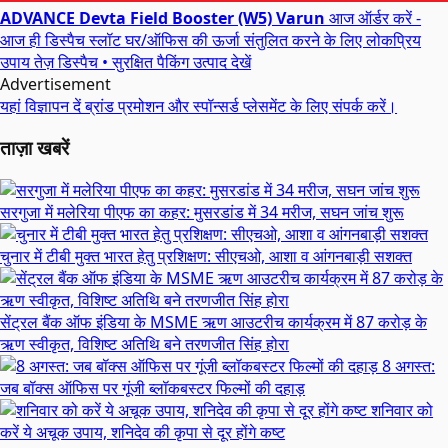
ADVANCE Devta Field Booster (W5) Varun
आज ऑर्डर करें -
आज ही डिस्पैच स्लॉट
घर/ऑफिस की ऊर्जा संतुलित करने के लिए लोकप्रिय
उपाय
तेज़ डिस्पैच • सुरक्षित पैकिंग
उत्पाद देखें
Advertisement
यहां विज्ञापन दें
ब्रांड प्रमोशन और स्पॉन्सर्ड प्लेसमेंट के लिए संपर्क करें।
ताज़ा खबरें
सरगुजा में मलेरिया पीएफ का कहर: मुसरडांड में 34 मरीज, सघन जांच शुरू
चुनार में टीबी मुक्त भारत हेतु प्रशिक्षण: सीएचओ, आशा व आंगनबाड़ी सशक्त
सेंट्रल बैंक ऑफ इंडिया के MSME ऋण आउटरीच कार्यक्रम में 87 करोड़ के
ऋण स्वीकृत, विशिष्ट अतिथि बने तरणजीत सिंह होरा
8 अगस्त:
जब बॉक्स ऑफिस पर गूंजी ब्लॉकबस्टर फिल्मों की दहाड़
शनिवार को
करें ये अचूक उपाय, शनिदेव की कृपा से दूर होंगे कष्ट