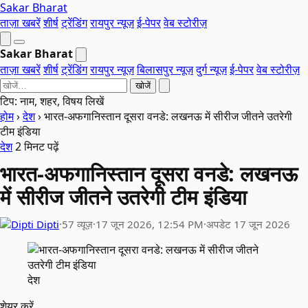
Sakar Bharat
ताज़ा खबरें
शीर्ष
ट्रेंडिंग
रायपुर न्यूज़
ई-पेपर
वेब स्टोरीज़
Sakar Bharat
ताज़ा खबरें
शीर्ष
ट्रेंडिंग
रायपुर न्यूज़
बिलासपुर न्यूज़
दुर्ग न्यूज़
ई-पेपर
वेब स्टोरीज़
खोजें
टिप: नाम, शहर, विषय लिखें
होम
›
देश
›
भारत-अफगानिस्तान दूसरा वनडे: लखनऊ में सीरीज जीतने उतरेगी
टीम इंडिया
देश
2 मिनट पढ़ें
भारत-अफगानिस्तान दूसरा वनडे: लखनऊ
में सीरीज जीतने उतरेगी टीम इंडिया
Dipti
·
57 व्यूज़
·
17 जून 2026, 12:54 PM
·
अपडेट 17 जून 2026
देश
शेयर करें