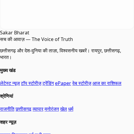
Sakar Bharat
सच की आवाज़ — The Voice of Truth
छत्तीसगढ़ और देश-दुनिया की ताज़ा, विश्वसनीय खबरें। रायपुर, छत्तीसगढ़,
भारत।
मुख्य खंड
लेटेस्ट न्यूज़
टॉप स्टोरीज़
ट्रेंडिंग
ePaper
वेब स्टोरीज़
आज का राशिफल
श्रेणियां
राजनीति
छत्तीसगढ़
व्यापार
मनोरंजन
खेल
धर्म
शहर न्यूज़