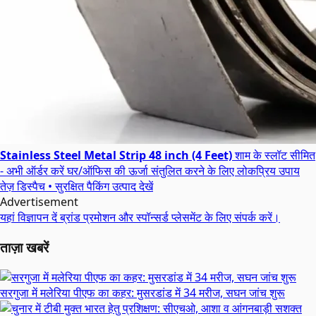
Stainless Steel Metal Strip 48 inch (4 Feet)
शाम के स्लॉट सीमित
- अभी ऑर्डर करें
घर/ऑफिस की ऊर्जा संतुलित करने के लिए लोकप्रिय उपाय
तेज़ डिस्पैच • सुरक्षित पैकिंग
उत्पाद देखें
Advertisement
यहां विज्ञापन दें
ब्रांड प्रमोशन और स्पॉन्सर्ड प्लेसमेंट के लिए संपर्क करें।
ताज़ा खबरें
सरगुजा में मलेरिया पीएफ का कहर: मुसरडांड में 34 मरीज, सघन जांच शुरू