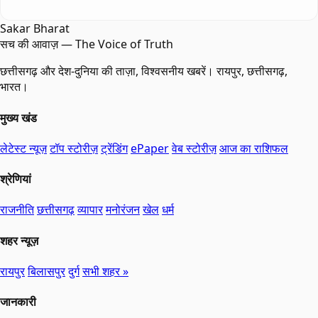
Sakar Bharat
सच की आवाज़ — The Voice of Truth
छत्तीसगढ़ और देश-दुनिया की ताज़ा, विश्वसनीय खबरें। रायपुर, छत्तीसगढ़,
भारत।
मुख्य खंड
लेटेस्ट न्यूज़
टॉप स्टोरीज़
ट्रेंडिंग
ePaper
वेब स्टोरीज़
आज का राशिफल
श्रेणियां
राजनीति
छत्तीसगढ़
व्यापार
मनोरंजन
खेल
धर्म
शहर न्यूज़
रायपुर
बिलासपुर
दुर्ग
सभी शहर »
जानकारी