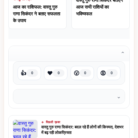
वास्तु गुरु राणा सिकंदर बताएंगे
आज का राशिफल: वास्तु गुरु
आज सभी राशियों का
राणा सिकंदर ने बताए सफलता
भविष्यफल
के उपाय
⌄
👍
❤️
😮
😡
0
0
0
0
⌄
← पिछली ख़बर
वास्तु गुरु राणा सिकंदर: बदल रहे हैं लोगों की किस्मत, देशभर
में बढ़ रही लोकप्रियता