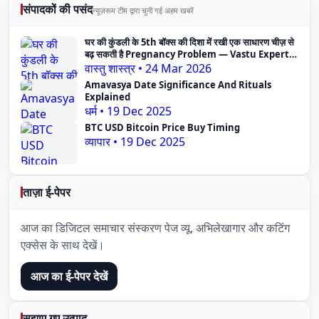
संपादकों की पसंद
न्यूज़रूम टीम द्वारा चुनी गई अहम खबरें
घर की कुंडली के 5th बॉक्स की दिशा में रखी एक साधारण चीज़ से
बढ़ सकती है Pregnancy Problem — Vastu Expert
का दावा
वास्तु शास्त्र
•
24 Mar 2026
Amavasya Date Significance And Rituals
Explained
धर्म
•
19 Dec 2025
BTC USD Bitcoin Price Buy Timing
व्यापार
•
19 Dec 2025
ताज़ा ई-पेपर
आज का डिजिटल समाचार संस्करण पेज व्यू, अभिलेखागार और कटिंग
एक्सेस के साथ देखें।
आज का ई-पेपर देखें
सुझाए गए उत्पाद