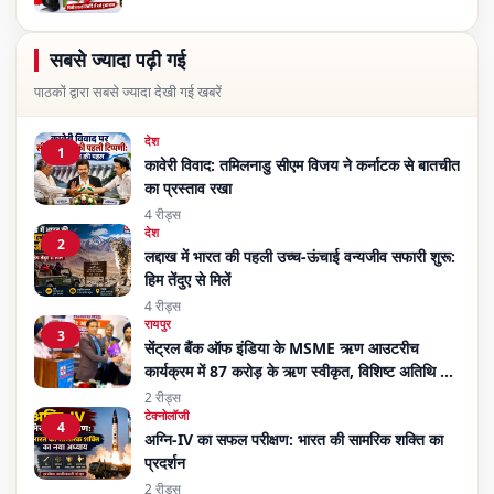
सबसे ज्यादा पढ़ी गई
पाठकों द्वारा सबसे ज्यादा देखी गई खबरें
देश
1
कावेरी विवाद: तमिलनाडु सीएम विजय ने कर्नाटक से बातचीत
का प्रस्ताव रखा
4 रीड्स
देश
2
लद्दाख में भारत की पहली उच्च-ऊंचाई वन्यजीव सफारी शुरू:
हिम तेंदुए से मिलें
4 रीड्स
रायपुर
3
सेंट्रल बैंक ऑफ इंडिया के MSME ऋण आउटरीच
कार्यक्रम में 87 करोड़ के ऋण स्वीकृत, विशिष्ट अतिथि बने
तरणजीत सिंह होरा
2 रीड्स
टेक्नोलॉजी
4
अग्नि-IV का सफल परीक्षण: भारत की सामरिक शक्ति का
प्रदर्शन
2 रीड्स