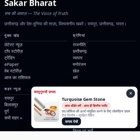
Sakar Bharat
सच की आवाज़ — The Voice of Truth
छत्तीसगढ़ और देश-दुनिया की ताज़ा, विश्वसनीय खबरें। रायपुर, छत्तीसगढ़, भारत।
मुख्य खंड
श्रेणियां
लेटेस्ट न्यूज़
राजनीति
टॉप स्टोरीज़
छत्तीसगढ़
ट्रेंडिंग
व्यापार
ePaper
मनोरंजन
वेब स्टोरीज़
खेल
आज का राशिफल
धर्म
शहर न्यूज़
जानकारी
वास्तुगुरुजी उत्पाद
×
रायपुर
हमारे बारे में
Turquoise Gem Stone
बिलासपुर
हमारे रिपोर्टर्स
आज ऑर्डर करें - आज ही डिस्पैच स्लॉट
दुर्ग
संपर्क
घर/ऑफिस की ऊर्जा संतुलित करने के लिए लोकप्रिय उपाय
तेज़ डिस्पैच • सुरक्षित पैकिंग
सभी शहर »
विज्ञापन
उत्पाद देखें
संपादकीय नीति
नियम एवं शर्तें
गोपनीयता नीति