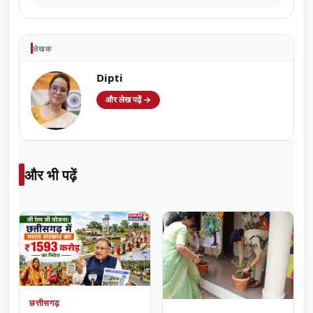
लेखक
Dipti
और लेख पढ़ें →
और भी पढ़ें
छत्तीसगढ़