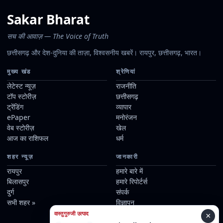
Sakar Bharat
सच की आवाज़ — The Voice of Truth
छत्तीसगढ़ और देश-दुनिया की ताज़ा, विश्वसनीय खबरें। रायपुर, छत्तीसगढ़, भारत।
मुख्य खंड
श्रेणियां
लेटेस्ट न्यूज़
राजनीति
टॉप स्टोरीज़
छत्तीसगढ़
ट्रेंडिंग
व्यापार
ePaper
मनोरंजन
वेब स्टोरीज़
खेल
आज का राशिफल
धर्म
शहर न्यूज़
जानकारी
रायपुर
हमारे बारे में
बिलासपुर
हमारे रिपोर्टर्स
दुर्ग
संपर्क
सभी शहर »
विज्ञापन
संपादकीय नीति
वास्तुगुरुजी उत्पाद
×