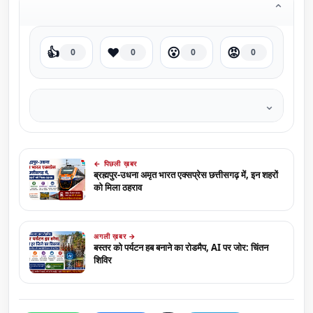
⌄
👍
❤️
😮
😡
0
0
0
0
⌄
← पिछली ख़बर
ब्रह्मपुर-उधना अमृत भारत एक्सप्रेस छत्तीसगढ़ में, इन शहरों
को मिला ठहराव
अगली ख़बर →
बस्तर को पर्यटन हब बनाने का रोडमैप, AI पर जोर: चिंतन
शिविर