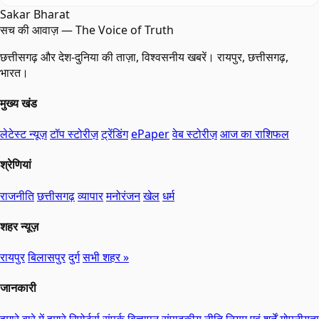
Sakar Bharat
सच की आवाज़ — The Voice of Truth
छत्तीसगढ़ और देश-दुनिया की ताज़ा, विश्वसनीय खबरें। रायपुर, छत्तीसगढ़,
भारत।
मुख्य खंड
लेटेस्ट न्यूज़
टॉप स्टोरीज़
ट्रेंडिंग
ePaper
वेब स्टोरीज़
आज का राशिफल
श्रेणियां
राजनीति
छत्तीसगढ़
व्यापार
मनोरंजन
खेल
धर्म
शहर न्यूज़
रायपुर
बिलासपुर
दुर्ग
सभी शहर »
जानकारी
हमारे बारे में
हमारे रिपोर्टर्स
संपर्क
विज्ञापन
संपादकीय नीति
नियम एवं शर्तें
गोपनीयता