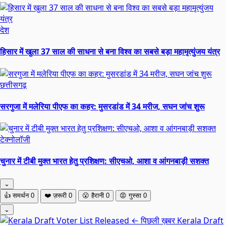
देश
हिसार में खुला 37 साल की साधना से बना विश्व का सबसे बड़ा महामृत्युंजय यंत्र
छत्तीसगढ़
सरगुजा में मलेरिया पीएफ का कहर: मुसरडांड में 34 मरीज, सघन जांच शुरू
टेक्नोलॉजी
चुनार में टीबी मुक्त भारत हेतु प्रशिक्षण: सीएचओ, आशा व आंगनबाड़ी सशक्त
⌄
👍
समर्थन
0
❤️
ज़रूरी
0
😮
हैरानी
0
😡
गुस्सा
0
⌄
← पिछली ख़बर
Kerala Draft