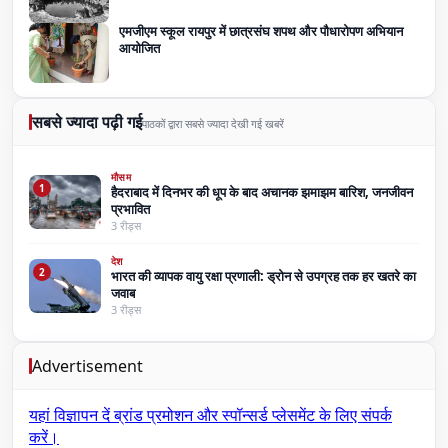
एमजीएम स्कूल रायपुर में छात्रसंघ शपथ और पौधारोपण अभियान
आयोजित
सबसे ज्यादा पढ़ी गई
पाठकों द्वारा सबसे ज्यादा देखी गई खबरें
मौसम
1
हैदराबाद में दिनभर की धूप के बाद अचानक झमाझम बारिश, जनजीवन
प्रभावित
3 रीड्स
देश
2
भारत की व्यापक वायु रक्षा प्रणाली: ड्रोन से उपग्रह तक हर खतरे का
जवाब
3 रीड्स
Advertisement
यहां विज्ञापन दें
ब्रांड प्रमोशन और स्पॉन्सर्ड प्लेसमेंट के लिए संपर्क
करें।