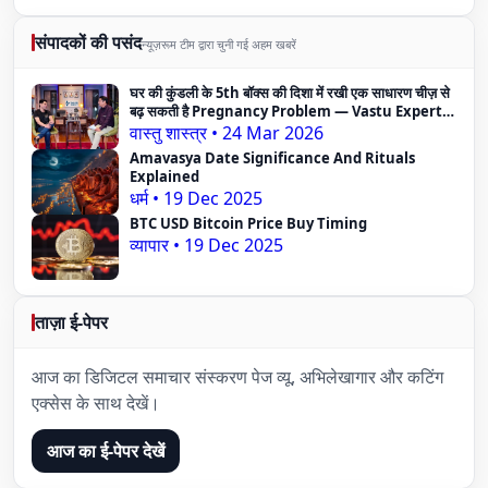
संपादकों की पसंद
न्यूज़रूम टीम द्वारा चुनी गई अहम खबरें
घर की कुंडली के 5th बॉक्स की दिशा में रखी एक साधारण चीज़ से
बढ़ सकती है Pregnancy Problem — Vastu Expert
का दावा
वास्तु शास्त्र
•
24 Mar 2026
Amavasya Date Significance And Rituals
Explained
धर्म
•
19 Dec 2025
BTC USD Bitcoin Price Buy Timing
व्यापार
•
19 Dec 2025
ताज़ा ई-पेपर
आज का डिजिटल समाचार संस्करण पेज व्यू, अभिलेखागार और कटिंग
एक्सेस के साथ देखें।
आज का ई-पेपर देखें