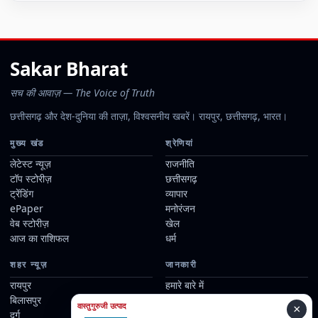
Sakar Bharat
सच की आवाज़ — The Voice of Truth
छत्तीसगढ़ और देश-दुनिया की ताज़ा, विश्वसनीय खबरें। रायपुर, छत्तीसगढ़, भारत।
मुख्य खंड
श्रेणियां
लेटेस्ट न्यूज़
राजनीति
टॉप स्टोरीज़
छत्तीसगढ़
ट्रेंडिंग
व्यापार
ePaper
मनोरंजन
वेब स्टोरीज़
खेल
आज का राशिफल
धर्म
शहर न्यूज़
जानकारी
रायपुर
हमारे बारे में
बिलासपुर
हमारे रिपोर्टर्स
वास्तुगुरुजी उत्पाद
×
दुर्ग
संपर्क