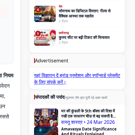
देश
4
सोमनाथ का डिजिटल विस्तार: रील्स से
वैश्विक आस्था तक महादेव
2 रीड्स
छत्तीसगढ़
5
कुरुद सीट पर बढ़ी टिकट की सियासत
2 रीड्स
Advertisement
ा नियम
यहां विज्ञापन दें
ब्रांड प्रमोशन और स्पॉन्सर्ड प्लेसमेंट
के लिए संपर्क करें।
आवेदन
या,
संपादकों की पसंद
न्यूज़रूम टीम द्वारा चुनी गई अहम खबरें
 उन
घर की कुंडली के 5th बॉक्स की दिशा में
जिससे
रखी एक साधारण चीज़ से बढ़ सकती है
Pregnancy Problem — Vastu
वास्तु शास्त्र
•
24 Mar 2026
Expert का दावा
Amavasya Date Significance
And Rituals Explained