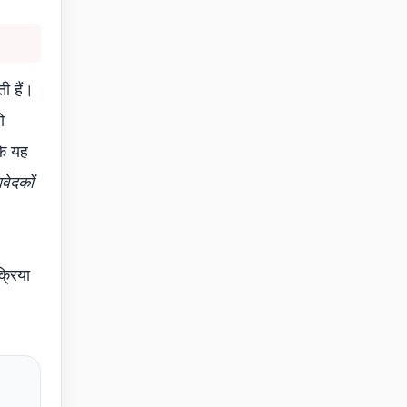
ी हैं।
ो
कि यह
ेदकों
्रिया