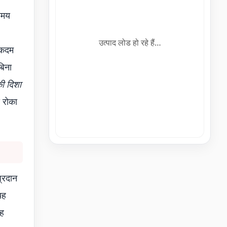
समय
उत्पाद लोड हो रहे हैं…
ह कदम
बिना
की दिशा
े रोका
्रदान
यह
यह