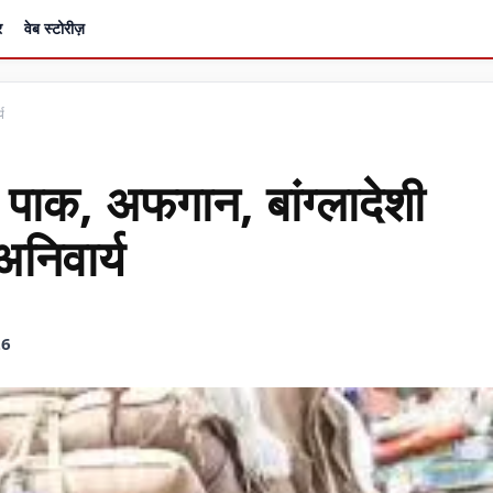
र
वेब स्टोरीज़
य
पाक, अफगान, बांग्लादेशी
निवार्य
26