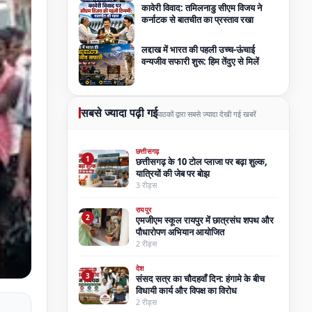
कावेरी विवाद: तमिलनाडु सीएम विजय ने
कर्नाटक से बातचीत का प्रस्ताव रखा
लद्दाख में भारत की पहली उच्च-ऊंचाई
वन्यजीव सफारी शुरू: हिम तेंदुए से मिलें
सबसे ज्यादा पढ़ी गई
पाठकों द्वारा सबसे ज्यादा देखी गई खबरें
छत्तीसगढ़
1
छत्तीसगढ़ के 10 टोल प्लाजा पर बढ़ा शुल्क,
यात्रियों की जेब पर बोझ
3 रीड्स
रायपुर
2
एमजीएम स्कूल रायपुर में छात्रसंघ शपथ और
पौधारोपण अभियान आयोजित
2 रीड्स
देश
3
संसद सत्र का चौदहवाँ दिन: हंगामे के बीच
विधायी कार्य और विपक्ष का विरोध
2 रीड्स