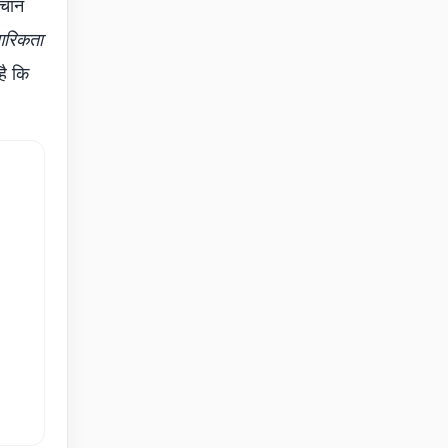
हचान
ागरिकता
है कि