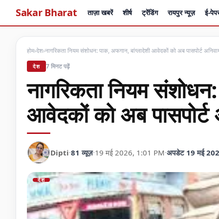
Sakar Bharat
ताज़ा खबरें
शीर्ष
ट्रेंडिंग
रायपुर न्यूज़
ई-पेप
होम
›
देश
›
नागरिकता नियम संशोधन: पाक, अफगान, बांग्लादेशी आवेदकों को अब पासपोर्ट अनिवार्
7 मिनट पढ़ें
देश
नागरिकता नियम संशोधन: 
आवेदकों को अब पासपोर्ट अ
Dipti
·
81 व्यूज़
·
19 मई 2026, 1:01 PM
·
अपडेट 19 मई 20
देश