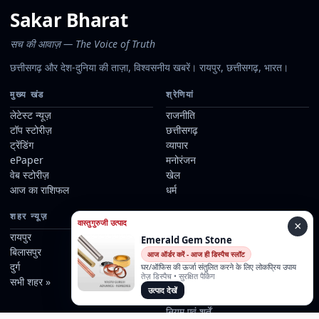
Sakar Bharat
सच की आवाज़ — The Voice of Truth
छत्तीसगढ़ और देश-दुनिया की ताज़ा, विश्वसनीय खबरें। रायपुर, छत्तीसगढ़, भारत।
मुख्य खंड
श्रेणियां
लेटेस्ट न्यूज़
राजनीति
टॉप स्टोरीज़
छत्तीसगढ़
ट्रेंडिंग
व्यापार
ePaper
मनोरंजन
वेब स्टोरीज़
खेल
आज का राशिफल
धर्म
शहर न्यूज़
जानकारी
वास्तुगुरुजी उत्पाद
×
रायपुर
हमारे बारे में
Emerald Gem Stone
बिलासपुर
हमारे रिपोर्टर्स
आज ऑर्डर करें - आज ही डिस्पैच स्लॉट
दुर्ग
संपर्क
घर/ऑफिस की ऊर्जा संतुलित करने के लिए लोकप्रिय उपाय
तेज़ डिस्पैच • सुरक्षित पैकिंग
सभी शहर »
विज्ञापन
उत्पाद देखें
संपादकीय नीति
नियम एवं शर्तें