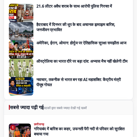
21.6 लीटर अवैध शराब के साथ आरोपी पुलिस गिरफ्त में
हैदराबाद में दिनभर की धूप के बाद अचानक झमाझम बारिश,
जनजीवन प्रभावित
अमेरिका, ईरान, ओमान: होर्मुज पर ऐतिहासिक सुरक्षा समझौता आज
ऑस्ट्रेलिया का भारत दौरे पर बड़ा दांव: अभ्यास मैच नहीं खेलेगी टीम
नवाचार, तकनीक से भारत बन रहा AI महाशक्ति: केंद्रीय मंत्री
पीयूष गोयल
सबसे ज्यादा पढ़ी गई
पाठकों द्वारा सबसे ज्यादा देखी गई खबरें
छत्तीसगढ़
1
गरियाबंद में बारिश का कहर, उफनती पैरी नदी से परिवार को सुरक्षित
बचाया गया