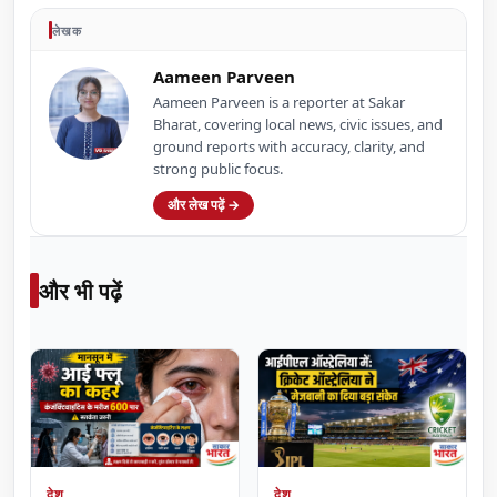
लेखक
Aameen Parveen
Aameen Parveen is a reporter at Sakar
Bharat, covering local news, civic issues, and
ground reports with accuracy, clarity, and
strong public focus.
और लेख पढ़ें →
और भी पढ़ें
देश
देश