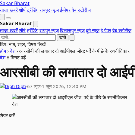
Sakar Bharat
ताज़ा खबरें
शीर्ष
ट्रेंडिंग
रायपुर न्यूज़
ई-पेपर
वेब स्टोरीज़
Sakar Bharat
ताज़ा खबरें
शीर्ष
ट्रेंडिंग
रायपुर न्यूज़
बिलासपुर न्यूज़
दुर्ग न्यूज़
ई-पेपर
वेब स्टोरीज़
खोजें
टिप: नाम, शहर, विषय लिखें
होम
›
देश
›
आरसीबी की लगातार दो आईपीएल जीत: पर्दे के पीछे के रणनीतिकार
देश
8 मिनट पढ़ें
आरसीबी की लगातार दो आईपीएल
Dipti
·
67 व्यूज़
·
1 जून 2026, 12:40 PM
देश
शेयर करें