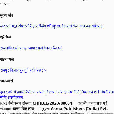
भारत।
मुख्य खंड
लेटेस्ट न्यूज़
टॉप स्टोरीज़
ट्रेंडिंग
ePaper
वेब स्टोरीज़
आज का राशिफल
श्रेणियां
राजनीति
छत्तीसगढ़
व्यापार
मनोरंजन
खेल
धर्म
शहर न्यूज़
रायपुर
बिलासपुर
दुर्ग
सभी शहर »
जानकारी
हमारे बारे में
हमारे रिपोर्टर्स
संपर्क
विज्ञापन
संपादकीय नीति
नियम एवं शर्तें
गोपनीयता
नीति
अस्वीकरण
RNI
पंजीकरण संख्या:
CHHBIL/2023/88684
| स्वामी, प्रकाशक एवं
संपादक:
करण सिंह होरा
| मुद्रण:
Asma Publishers (India) Pvt.