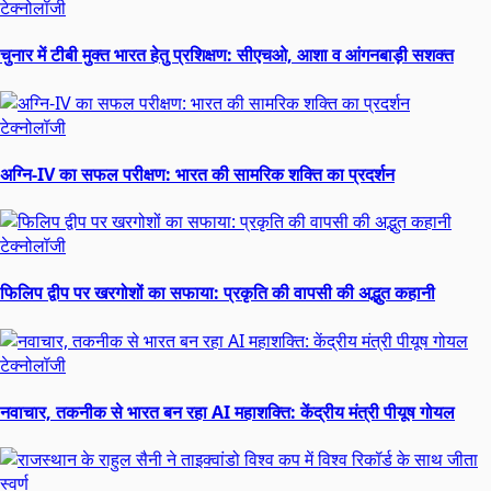
टेक्नोलॉजी
चुनार में टीबी मुक्त भारत हेतु प्रशिक्षण: सीएचओ, आशा व आंगनबाड़ी सशक्त
टेक्नोलॉजी
अग्नि-IV का सफल परीक्षण: भारत की सामरिक शक्ति का प्रदर्शन
टेक्नोलॉजी
फिलिप द्वीप पर खरगोशों का सफाया: प्रकृति की वापसी की अद्भुत कहानी
टेक्नोलॉजी
नवाचार, तकनीक से भारत बन रहा AI महाशक्ति: केंद्रीय मंत्री पीयूष गोयल