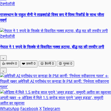
टेक्नोलॉजी
राजस्थान के राहुल सैनी ने ताइक्वांडो विश्व कप में विश्व रिकॉर्ड के साथ जीता
स्वर्ण
टेक्नोलॉजी
नेपाल ने 1 रुपये के सिक्के से विवादित नक्शा हटाया, बौद्ध मठ की तस्वीर लगी
⌄
👍
समर्थन
0
❤️
ज़रूरी
0
😮
हैरानी
0
😡
गुस्सा
0
⌄
←
पिछली ख़बर
अमेरिकी AI प्रतिबंध पर कनाडा के PM कार्नी: 'निर्भरता स्वीकारना
गलत'
अगली ख़बर →
ओडिशा में मिले 1.5 करोड़ साल पुराने 'असुर हड्डा', समुद्री
अतीत का खुलासा
WhatsApp
Facebook
X
Telegram