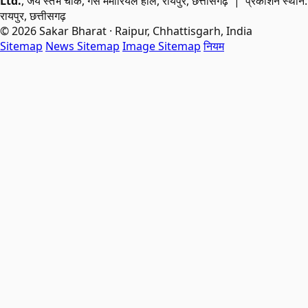
Ltd.
, जय स्तंभ चौक, गैस मेमोरियल हॉल, रायपुर, छत्तीसगढ़ | प्रकाशन स्थान:
रायपुर, छत्तीसगढ़
© 2026 Sakar Bharat · Raipur, Chhattisgarh, India
Sitemap
News Sitemap
Image Sitemap
नियम