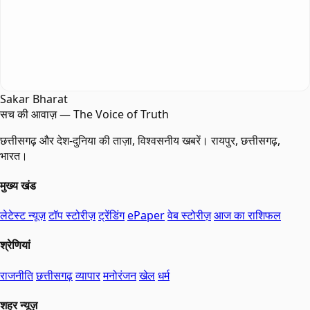
Sakar Bharat
सच की आवाज़ — The Voice of Truth
छत्तीसगढ़ और देश-दुनिया की ताज़ा, विश्वसनीय खबरें। रायपुर, छत्तीसगढ़,
भारत।
मुख्य खंड
लेटेस्ट न्यूज़
टॉप स्टोरीज़
ट्रेंडिंग
ePaper
वेब स्टोरीज़
आज का राशिफल
श्रेणियां
राजनीति
छत्तीसगढ़
व्यापार
मनोरंजन
खेल
धर्म
शहर न्यूज़