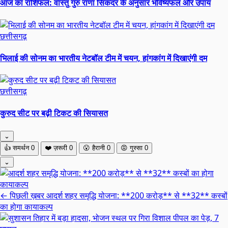
आज का राशिफल: वास्तु गुरु राणा सिकंदर के अनुसार भविष्यफल और उपाय
छत्तीसगढ़
भिलाई की सोनम का भारतीय नेटबॉल टीम में चयन, हांगकांग में दिखाएंगी दम
छत्तीसगढ़
कुरुद सीट पर बढ़ी टिकट की सियासत
⌄
👍
समर्थन
0
❤️
ज़रूरी
0
😮
हैरानी
0
😡
गुस्सा
0
⌄
← पिछली ख़बर
आदर्श शहर समृद्धि योजना: **200 करोड़** से **32** कस्बों
का होगा कायाकल्प