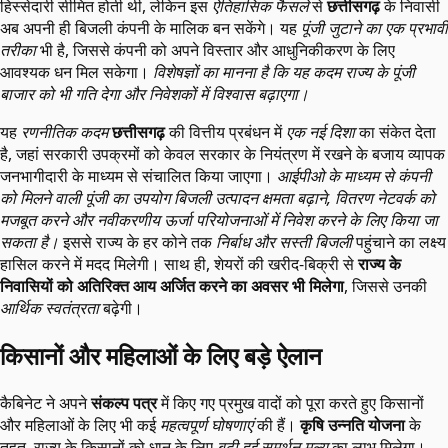
हिस्सेदारी सीमित होती थी, लेकिन इस
ऐतिहासिक फैसले
से
छत्तीसगढ़
के निवासी
अब अपनी ही बिजली कंपनी के मालिक बन सकेंगे। यह
पूंजी जुटाने का एक प्रभावी
तरीका
भी है, जिससे कंपनी को अपने विस्तार और आधुनिकीकरण के लिए
आवश्यक धन मिल सकेगा।
विशेषज्ञों का मानना है कि यह कदम राज्य के पूंजी
बाजार को भी गति देगा और निवेशकों में विश्वास बढ़ाएगा।
यह
रणनीतिक कदम
छत्तीसगढ़
की वित्तीय प्रबंधन में
एक नई दिशा
का संकेत देता
है, जहां सरकारी उपक्रमों को केवल सरकार के नियंत्रण में रखने के बजाय व्यापक
जनभागीदारी के माध्यम से संचालित किया जाएगा।
आईपीओ के माध्यम से कंपनी
को मिलने वाली पूंजी का उपयोग बिजली उत्पादन क्षमता बढ़ाने, वितरण नेटवर्क को
मजबूत करने और नवीकरणीय ऊर्जा परियोजनाओं में निवेश करने के लिए किया जा
सकता है।
इससे राज्य के हर कोने तक
निर्बाध और सस्ती बिजली
पहुंचाने का लक्ष्य
हासिल करने में मदद मिलेगी। साथ ही, शेयरों की खरीद-बिक्री से
राज्य के
निवासियों को अतिरिक्त आय अर्जित करने का अवसर भी मिलेगा
, जिससे उनकी
आर्थिक स्वतंत्रता
बढ़ेगी।
किसानों और महिलाओं के लिए बड़े ऐलान
कैबिनेट ने अपने
संकल्प पत्र
में किए गए प्रमुख वादों को पूरा करते हुए किसानों
और महिलाओं के लिए भी कई
महत्वपूर्ण घोषणाएं
की हैं।
कृषि उन्नति योजना
के
तहत, राज्य के किसानों को धान के लिए
बढ़ी हुई समर्थन मूल्य
का लाभ मिलेगा।