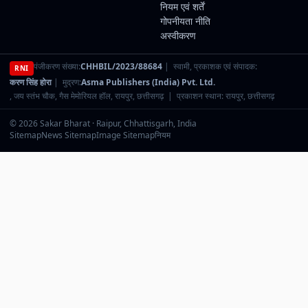
नियम एवं शर्तें
गोपनीयता नीति
अस्वीकरण
पंजीकरण संख्या:
CHHBIL/2023/88684
| स्वामी, प्रकाशक एवं संपादक:
RNI
करण सिंह होरा
| मुद्रण:
Asma Publishers (India) Pvt. Ltd.
, जय स्तंभ चौक, गैस मेमोरियल हॉल, रायपुर, छत्तीसगढ़ | प्रकाशन स्थान: रायपुर, छत्तीसगढ़
© 2026 Sakar Bharat · Raipur, Chhattisgarh, India
Sitemap
News Sitemap
Image Sitemap
नियम