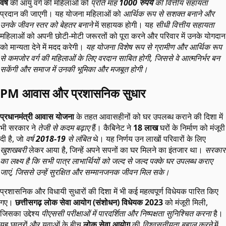
वर्ष
की आयु वर्ग की महिलाओं को
प्रति माह
1000 रुपये
की वित्तीय सहायता
प्रदान की जाएगी। यह योजना महिलाओं को
आर्थिक रूप से सशक्त बनाने और
उनके जीवन स्तर को बेहतर बनाने
में सहायक होगी। यह
सीधी वित्तीय सहायता
महिलाओं को अपनी छोटी-मोटी जरूरतों को पूरा करने और परिवार में उनके योगदान
को मान्यता देने में मदद करेगी।
यह योजना विशेष रूप से ग्रामीण और आर्थिक रूप
से कमजोर वर्ग की महिलाओं के लिए वरदान साबित होगी, जिससे वे आत्मनिर्भर बन
सकेंगी और समाज में उनकी भूमिका और मजबूत होगी।
PM आवास और प्रशासनिक सुधार
प्रधानमंत्री आवास योजना
के तहत आवासहीनों को घर उपलब्ध कराने की दिशा में
भी सरकार ने
तेजी से कदम बढ़ाए
हैं। कैबिनेट ने
18 लाख
घरों के निर्माण को मंजूरी
दी है, जो
वर्ष
2018-19
से लंबित
थे। यह निर्णय उन लाखों परिवारों के लिए
खुशखबरी
लेकर आया है, जिन्हें अपने सपनों का घर मिलने का इंतजार था।
सरकार
का लक्ष्य है कि सभी पात्र लाभार्थियों को जल्द से जल्द पक्के घर उपलब्ध कराए
जाएं, जिससे उन्हें सुरक्षित और सम्मानजनक जीवन मिल सके।
प्रशासनिक और विधायी सुधारों की दिशा में भी कई महत्वपूर्ण विधेयक पारित किए
गए।
छत्तीसगढ़ लोक सेवा आयोग (संशोधन) विधेयक 2023
को मंजूरी मिली,
जिसका उद्देश्य
पीएससी परीक्षाओं में पारदर्शिता और निष्पक्षता सुनिश्चित करना
है।
यह छात्रों और युवाओं के बीच
लोक सेवा आयोग
की
विश्वसनीयता बहाल करने
में