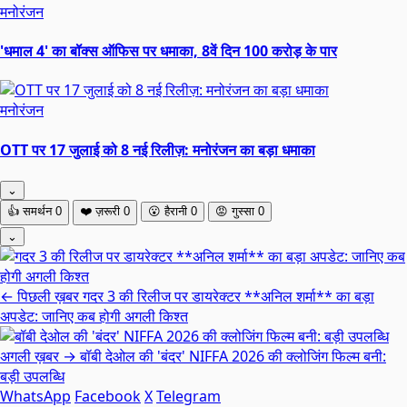
मनोरंजन
'धमाल 4' का बॉक्स ऑफिस पर धमाका, 8वें दिन 100 करोड़ के पार
मनोरंजन
OTT पर 17 जुलाई को 8 नई रिलीज़: मनोरंजन का बड़ा धमाका
⌄
👍
समर्थन
0
❤️
ज़रूरी
0
😮
हैरानी
0
😡
गुस्सा
0
⌄
← पिछली ख़बर
गदर 3 की रिलीज पर डायरेक्टर **अनिल शर्मा** का बड़ा
अपडेट: जानिए कब होगी अगली किश्त
अगली ख़बर →
बॉबी देओल की 'बंदर' NIFFA 2026 की क्लोजिंग फिल्म बनी:
बड़ी उपलब्धि
WhatsApp
Facebook
X
Telegram