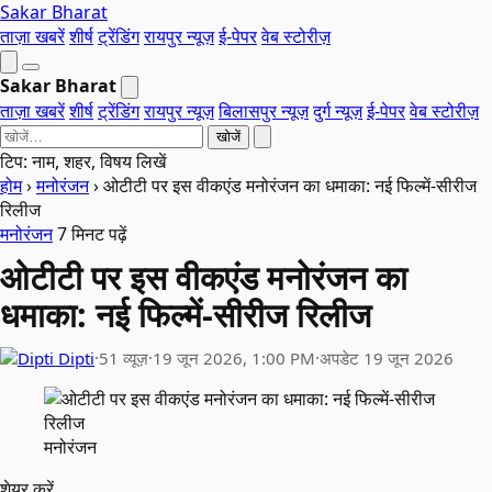
Sakar Bharat
ताज़ा खबरें
शीर्ष
ट्रेंडिंग
रायपुर न्यूज़
ई-पेपर
वेब स्टोरीज़
Sakar Bharat
ताज़ा खबरें
शीर्ष
ट्रेंडिंग
रायपुर न्यूज़
बिलासपुर न्यूज़
दुर्ग न्यूज़
ई-पेपर
वेब स्टोरीज़
खोजें
टिप: नाम, शहर, विषय लिखें
होम
›
मनोरंजन
›
ओटीटी पर इस वीकएंड मनोरंजन का धमाका: नई फिल्में-सीरीज
रिलीज
मनोरंजन
7 मिनट पढ़ें
ओटीटी पर इस वीकएंड मनोरंजन का
धमाका: नई फिल्में-सीरीज रिलीज
Dipti
·
51 व्यूज़
·
19 जून 2026, 1:00 PM
·
अपडेट 19 जून 2026
मनोरंजन
शेयर करें