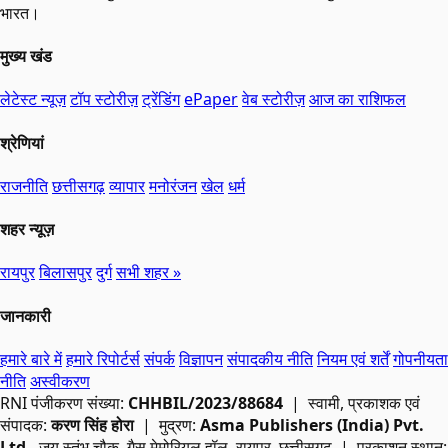
भारत।
मुख्य खंड
लेटेस्ट न्यूज़
टॉप स्टोरीज़
ट्रेंडिंग
ePaper
वेब स्टोरीज़
आज का राशिफल
श्रेणियां
राजनीति
छत्तीसगढ़
व्यापार
मनोरंजन
खेल
धर्म
शहर न्यूज़
रायपुर
बिलासपुर
दुर्ग
सभी शहर »
जानकारी
हमारे बारे में
हमारे रिपोर्टर्स
संपर्क
विज्ञापन
संपादकीय नीति
नियम एवं शर्तें
गोपनीयता
नीति
अस्वीकरण
RNI
पंजीकरण संख्या:
CHHBIL/2023/88684
| स्वामी, प्रकाशक एवं
संपादक:
करण सिंह होरा
| मुद्रण:
Asma Publishers (India) Pvt.
Ltd.
, जय स्तंभ चौक, गैस मेमोरियल हॉल, रायपुर, छत्तीसगढ़ | प्रकाशन स्थान: