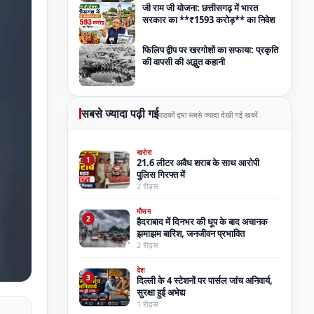
जी राम जी योजना: छत्तीसगढ़ में भारत
सरकार का **₹1593 करोड़** का निवेश
फिलिप द्वीप पर खरगोशों का सफाया: प्रकृति
की वापसी की अद्भुत कहानी
सबसे ज्यादा पढ़ी गई
पाठकों द्वारा सबसे ज्यादा देखी गई खबरें
खरोरा
1
21.6 लीटर अवैध शराब के साथ आरोपी
पुलिस गिरफ्त में
2 रीड्स
मौसम
2
हैदराबाद में दिनभर की धूप के बाद अचानक
झमाझम बारिश, जनजीवन प्रभावित
2 रीड्स
देश
3
दिल्ली के 4 स्टेशनों पर पार्सल जांच अनिवार्य,
सुरक्षा हुई अभेद्य
1 रीड्स