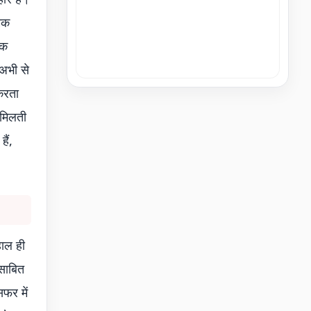
्मक
िक
 अभी से
 करता
 मिलती
ैं,
ाल ही
साबित
फर में