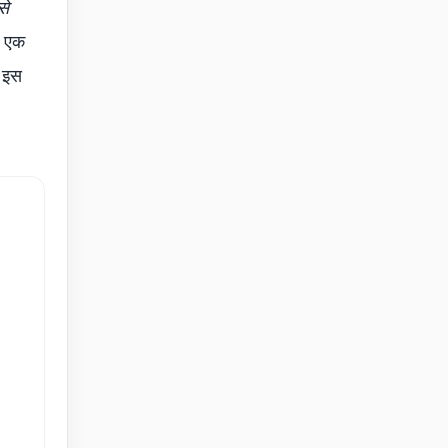
से
ए एक
। इस