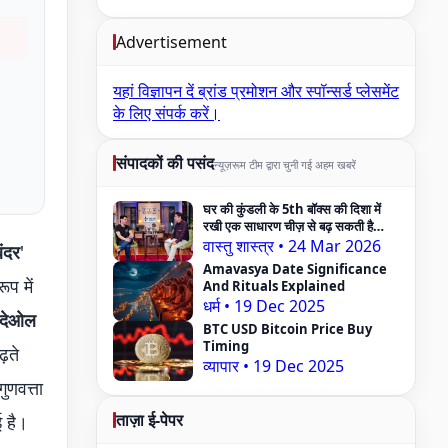
Advertisement
यहां विज्ञापन दें
ब्रांड प्रमोशन और स्पॉन्सर्ड प्लेसमेंट
के लिए संपर्क करें।
संपादकों की पसंद
न्यूज़रूम टीम द्वारा चुनी गई अहम खबरें
घर की कुंडली के 5th बॉक्स की दिशा में
रखी एक साधारण चीज़ से बढ़ सकती है
Pregnancy Problem — Vastu
वास्तु शास्त्र
•
24 Mar 2026
बंदर
'
Expert का दावा
Amavasya Date Significance
ूप में
And Rituals Explained
धर्म
•
19 Dec 2025
 देओल
BTC USD Bitcoin Price Buy
Timing
़ते
व्यापार
•
19 Dec 2025
ुणवत्ता
ताज़ा ई-पेपर
 है।