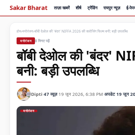
Sakar Bharat
ताज़ा खबरें
शीर्ष
ट्रेंडिंग
रायपुर न्यूज़
ई-पेप
होम
›
मनोरंजन
›
बॉबी देओल की 'बंदर' NIFFA 2026 की क्लोजिंग फिल्म बनी: बड़ी उपलब्धि
8 मिनट पढ़ें
मनोरंजन
बॉबी देओल की 'बंदर' NI
बनी: बड़ी उपलब्धि
Dipti
·
47 व्यूज़
·
19 जून 2026, 6:38 PM
·
अपडेट 19 जून 2
मनोरंजन