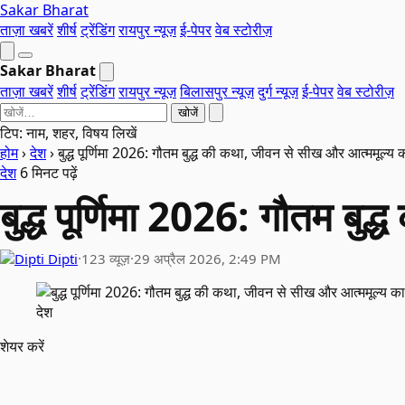
Sakar Bharat
ताज़ा खबरें
शीर्ष
ट्रेंडिंग
रायपुर न्यूज़
ई-पेपर
वेब स्टोरीज़
Sakar Bharat
ताज़ा खबरें
शीर्ष
ट्रेंडिंग
रायपुर न्यूज़
बिलासपुर न्यूज़
दुर्ग न्यूज़
ई-पेपर
वेब स्टोरीज़
खोजें
टिप: नाम, शहर, विषय लिखें
होम
›
देश
›
बुद्ध पूर्णिमा 2026: गौतम बुद्ध की कथा, जीवन से सीख और आत्ममूल्य 
देश
6 मिनट पढ़ें
बुद्ध पूर्णिमा 2026: गौतम ब
Dipti
·
123 व्यूज़
·
29 अप्रैल 2026, 2:49 PM
देश
शेयर करें