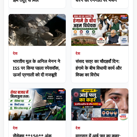
देश
देश
भारतीय मूल के अनिल मेनन ने
संसद सत्र का चौदहवाँ दिन:
ISS पर किया पहला स्पेसवॉक,
हंगामे के बीच विधायी कार्य और
ऊर्जा प्रणाली को दी मजबूती
विपक्ष का विरोध
देश
देश
सेंसेक्स **150** अंक
मानसून में आई फ्लू का कहर: