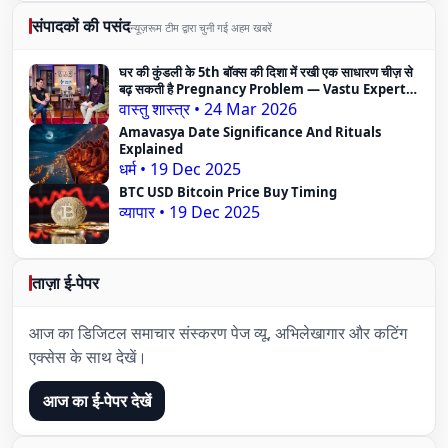
संपादकों की पसंद
न्यूज़रूम टीम द्वारा चुनी गई अहम खबरें
घर की कुंडली के 5th बॉक्स की दिशा में रखी एक साधारण चीज़ से
बढ़ सकती है Pregnancy Problem — Vastu Expert
का दावा
वास्तु शास्त्र
•
24 Mar 2026
Amavasya Date Significance And Rituals
Explained
धर्म
•
19 Dec 2025
BTC USD Bitcoin Price Buy Timing
व्यापार
•
19 Dec 2025
ताज़ा ई-पेपर
आज का डिजिटल समाचार संस्करण पेज व्यू, अभिलेखागार और कटिंग
एक्सेस के साथ देखें।
आज का ई-पेपर देखें