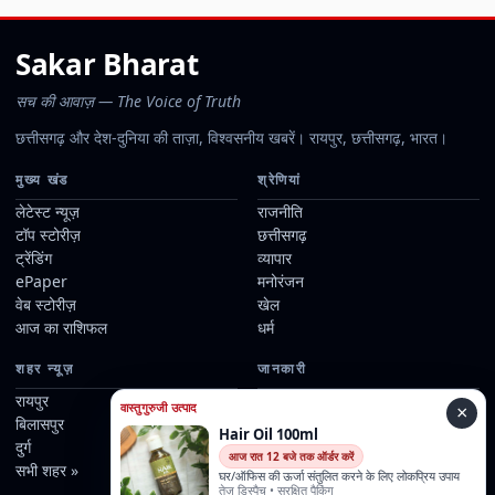
Sakar Bharat
सच की आवाज़ — The Voice of Truth
छत्तीसगढ़ और देश-दुनिया की ताज़ा, विश्वसनीय खबरें। रायपुर, छत्तीसगढ़, भारत।
मुख्य खंड
श्रेणियां
लेटेस्ट न्यूज़
राजनीति
टॉप स्टोरीज़
छत्तीसगढ़
ट्रेंडिंग
व्यापार
ePaper
मनोरंजन
वेब स्टोरीज़
खेल
आज का राशिफल
धर्म
शहर न्यूज़
जानकारी
रायपुर
हमारे बारे में
वास्तुगुरुजी उत्पाद
×
बिलासपुर
हमारे रिपोर्टर्स
Hair Oil 100ml
दुर्ग
संपर्क
आज रात 12 बजे तक ऑर्डर करें
सभी शहर »
विज्ञापन
घर/ऑफिस की ऊर्जा संतुलित करने के लिए लोकप्रिय उपाय
तेज़ डिस्पैच • सुरक्षित पैकिंग
संपादकीय नीति