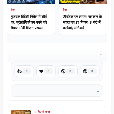
देश
देश
गुजरात विदेशी निवेश में शीर्ष
डीपफेक पर लगाम: सरकार के
पर, प्रौद्योगिकी हब बनने को
सख्त नए IT नियम, 3 घंटे में
तैयार: मोदी विजन सफल
कार्रवाई अनिवार्य
⌄
👍
❤️
😮
😡
0
0
0
0
⌄
← पिछली ख़बर