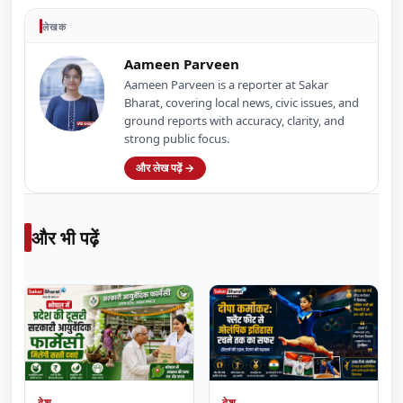
लेखक
Aameen Parveen
Aameen Parveen is a reporter at Sakar
Bharat, covering local news, civic issues, and
ground reports with accuracy, clarity, and
strong public focus.
और लेख पढ़ें →
और भी पढ़ें
देश
देश