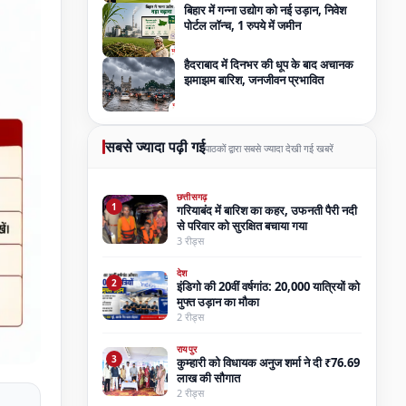
बिहार में गन्ना उद्योग को नई उड़ान, निवेश
पोर्टल लॉन्च, 1 रुपये में जमीन
हैदराबाद में दिनभर की धूप के बाद अचानक
झमाझम बारिश, जनजीवन प्रभावित
सबसे ज्यादा पढ़ी गई
पाठकों द्वारा सबसे ज्यादा देखी गई खबरें
छत्तीसगढ़
1
गरियाबंद में बारिश का कहर, उफनती पैरी नदी
से परिवार को सुरक्षित बचाया गया
3 रीड्स
देश
2
इंडिगो की 20वीं वर्षगांठ: 20,000 यात्रियों को
मुफ्त उड़ान का मौका
2 रीड्स
रायपुर
3
कुम्हारी को विधायक अनुज शर्मा ने दी ₹76.69
लाख की सौगात
2 रीड्स