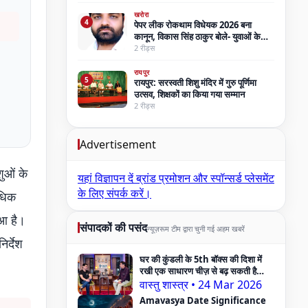
खरोरा
4
पेपर लीक रोकथाम विधेयक 2026 बना
कानून, विकास सिंह ठाकुर बोले- युवाओं के
भविष्य की होगी सुरक्षा
2 रीड्स
रायपुर
5
रायपुर: सरस्वती शिशु मंदिर में गुरु पूर्णिमा
उत्सव, शिक्षकों का किया गया सम्मान
2 रीड्स
Advertisement
शुओं के
यहां विज्ञापन दें
ब्रांड प्रमोशन और स्पॉन्सर्ड प्लेसमेंट
के लिए संपर्क करें।
यधिक
आ है।
संपादकों की पसंद
न्यूज़रूम टीम द्वारा चुनी गई अहम खबरें
र्देश
घर की कुंडली के 5th बॉक्स की दिशा में
रखी एक साधारण चीज़ से बढ़ सकती है
Pregnancy Problem — Vastu
वास्तु शास्त्र
•
24 Mar 2026
Expert का दावा
Amavasya Date Significance