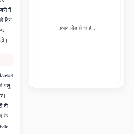
री में
को दिन
उत्पाद लोड हो रहे हैं…
ाव
 हो।
ित्सकों
ी पशु
ें
।
री दी
ज के
सलाह