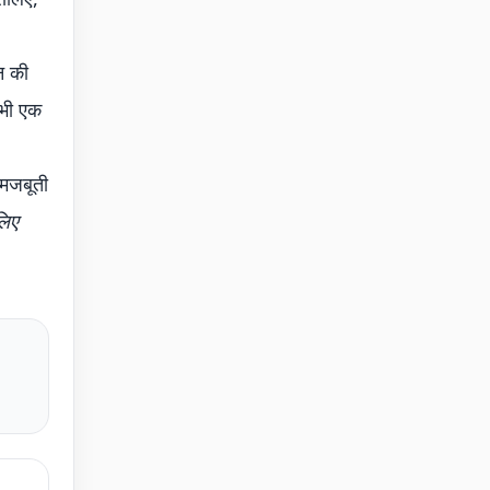
न की
भी एक
 मजबूती
लिए