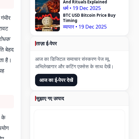
And Rituals Explained
धर्म
•
19 Dec 2025
BTC USD Bitcoin Price Buy
 गंभीर
Timing
व्यापार
•
19 Dec 2025
रावट
िरोधक
ताज़ा ई-पेपर
ति बेहद
आज का डिजिटल समाचार संस्करण पेज व्यू,
ता है।
अभिलेखागार और कटिंग एक्सेस के साथ देखें।
 यह
आज का ई-पेपर देखें
सुझाए गए उत्पाद
 के
पयोग
िए