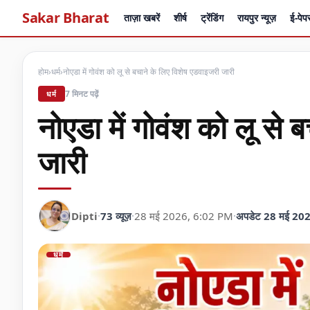
Sakar Bharat
ताज़ा खबरें
शीर्ष
ट्रेंडिंग
रायपुर न्यूज़
ई-पेप
होम
›
धर्म
›
नोएडा में गोवंश को लू से बचाने के लिए विशेष एडवाइजरी जारी
7 मिनट पढ़ें
धर्म
नोएडा में गोवंश को लू से
जारी
Dipti
·
73 व्यूज़
·
28 मई 2026, 6:02 PM
·
अपडेट 28 मई 20
धर्म