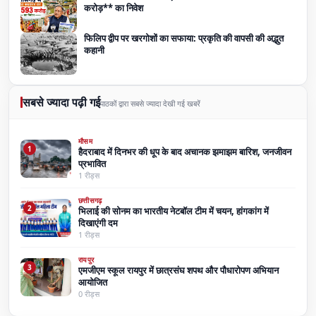
करोड़** का निवेश
फिलिप द्वीप पर खरगोशों का सफाया: प्रकृति की वापसी की अद्भुत
कहानी
सबसे ज्यादा पढ़ी गई
पाठकों द्वारा सबसे ज्यादा देखी गई खबरें
मौसम
1
हैदराबाद में दिनभर की धूप के बाद अचानक झमाझम बारिश, जनजीवन
प्रभावित
1 रीड्स
छत्तीसगढ़
2
भिलाई की सोनम का भारतीय नेटबॉल टीम में चयन, हांगकांग में
दिखाएंगी दम
1 रीड्स
रायपुर
3
एमजीएम स्कूल रायपुर में छात्रसंघ शपथ और पौधारोपण अभियान
आयोजित
0 रीड्स