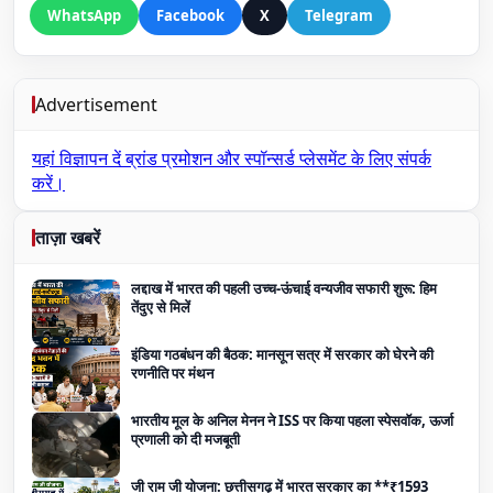
WhatsApp
Facebook
X
Telegram
Advertisement
यहां विज्ञापन दें
ब्रांड प्रमोशन और स्पॉन्सर्ड प्लेसमेंट के लिए संपर्क
करें।
ताज़ा खबरें
लद्दाख में भारत की पहली उच्च-ऊंचाई वन्यजीव सफारी शुरू: हिम
तेंदुए से मिलें
इंडिया गठबंधन की बैठक: मानसून सत्र में सरकार को घेरने की
रणनीति पर मंथन
भारतीय मूल के अनिल मेनन ने ISS पर किया पहला स्पेसवॉक, ऊर्जा
प्रणाली को दी मजबूती
जी राम जी योजना: छत्तीसगढ़ में भारत सरकार का **₹1593