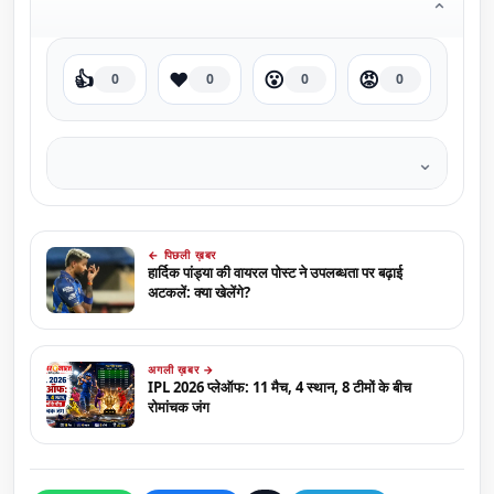
⌄
👍
❤️
😮
😡
0
0
0
0
⌄
← पिछली ख़बर
हार्दिक पांड्या की वायरल पोस्ट ने उपलब्धता पर बढ़ाई
अटकलें: क्या खेलेंगे?
अगली ख़बर →
IPL 2026 प्लेऑफ: 11 मैच, 4 स्थान, 8 टीमों के बीच
रोमांचक जंग