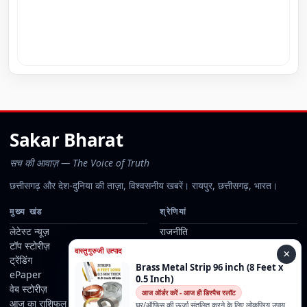
Sakar Bharat
सच की आवाज़ — The Voice of Truth
छत्तीसगढ़ और देश-दुनिया की ताज़ा, विश्वसनीय खबरें। रायपुर, छत्तीसगढ़, भारत।
मुख्य खंड
श्रेणियां
लेटेस्ट न्यूज़
राजनीति
टॉप स्टोरीज़
छत्तीसगढ़
वास्तुगुरुजी उत्पाद
×
ट्रेंडिंग
व्यापार
Brass Metal Strip 96 inch (8 Feet x
ePaper
मनोरंजन
0.5 Inch)
वेब स्टोरीज़
खेल
आज ऑर्डर करें - आज ही डिस्पैच स्लॉट
आज का राशिफल
धर्म
घर/ऑफिस की ऊर्जा संतुलित करने के लिए लोकप्रिय उपाय