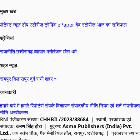
मुख्य खंड
लेटेस्ट न्यूज़
टॉप स्टोरीज़
ट्रेंडिंग
ePaper
वेब स्टोरीज़
आज का राशिफल
श्रेणियां
राजनीति
छत्तीसगढ़
व्यापार
मनोरंजन
खेल
धर्म
शहर न्यूज़
रायपुर
बिलासपुर
दुर्ग
सभी शहर »
जानकारी
हमारे बारे में
हमारे रिपोर्टर्स
संपर्क
विज्ञापन
संपादकीय नीति
नियम एवं शर्तें
गोपनीयता
नीति
अस्वीकरण
RNI
पंजीकरण संख्या:
CHHBIL/2023/88684
| स्वामी, प्रकाशक एवं
संपादक:
करण सिंह होरा
| मुद्रण:
Asma Publishers (India) Pvt.
Ltd.
, जय स्तंभ चौक, गैस मेमोरियल हॉल, रायपुर, छत्तीसगढ़ | प्रकाशन स्थान: