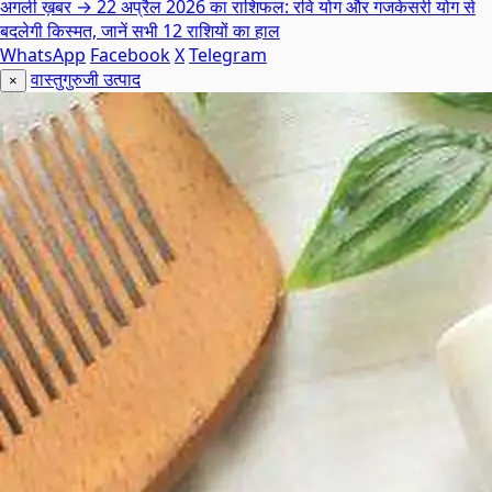
अगली ख़बर →
22 अप्रैल 2026 का राशिफल: रवि योग और गजकेसरी योग से
बदलेगी किस्मत, जानें सभी 12 राशियों का हाल
WhatsApp
Facebook
X
Telegram
वास्तुगुरुजी उत्पाद
×