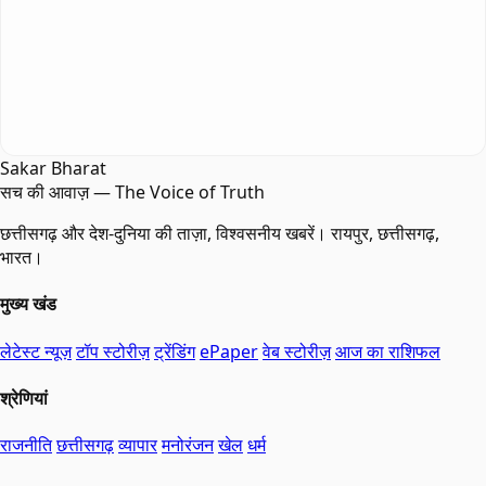
Sakar Bharat
सच की आवाज़ — The Voice of Truth
छत्तीसगढ़ और देश-दुनिया की ताज़ा, विश्वसनीय खबरें। रायपुर, छत्तीसगढ़,
भारत।
मुख्य खंड
लेटेस्ट न्यूज़
टॉप स्टोरीज़
ट्रेंडिंग
ePaper
वेब स्टोरीज़
आज का राशिफल
श्रेणियां
राजनीति
छत्तीसगढ़
व्यापार
मनोरंजन
खेल
धर्म