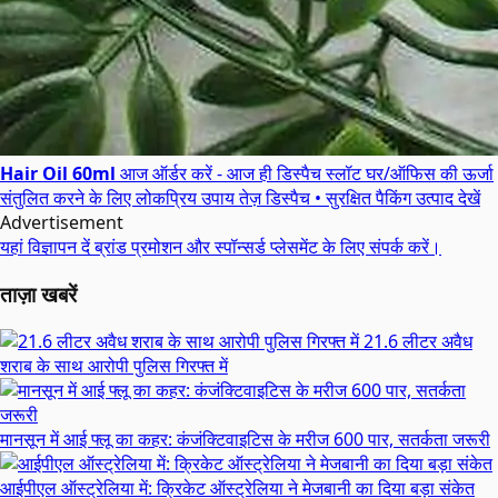
Hair Oil 60ml
आज ऑर्डर करें - आज ही डिस्पैच स्लॉट
घर/ऑफिस की ऊर्जा
संतुलित करने के लिए लोकप्रिय उपाय
तेज़ डिस्पैच • सुरक्षित पैकिंग
उत्पाद देखें
Advertisement
यहां विज्ञापन दें
ब्रांड प्रमोशन और स्पॉन्सर्ड प्लेसमेंट के लिए संपर्क करें।
ताज़ा खबरें
21.6 लीटर अवैध
शराब के साथ आरोपी पुलिस गिरफ्त में
मानसून में आई फ्लू का कहर: कंजंक्टिवाइटिस के मरीज 600 पार, सतर्कता जरूरी
आईपीएल ऑस्ट्रेलिया में: क्रिकेट ऑस्ट्रेलिया ने मेजबानी का दिया बड़ा संकेत