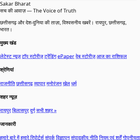
Sakar Bharat
सच की आवाज़ — The Voice of Truth
छत्तीसगढ़ और देश-दुनिया की ताज़ा, विश्वसनीय खबरें। रायपुर, छत्तीसगढ़,
भारत।
मुख्य खंड
लेटेस्ट न्यूज़
टॉप स्टोरीज़
ट्रेंडिंग
ePaper
वेब स्टोरीज़
आज का राशिफल
श्रेणियां
राजनीति
छत्तीसगढ़
व्यापार
मनोरंजन
खेल
धर्म
शहर न्यूज़
रायपुर
बिलासपुर
दुर्ग
सभी शहर »
जानकारी
हमारे बारे में
हमारे रिपोर्टर्स
संपर्क
विज्ञापन
संपादकीय नीति
नियम एवं शर्तें
गोपनीयता