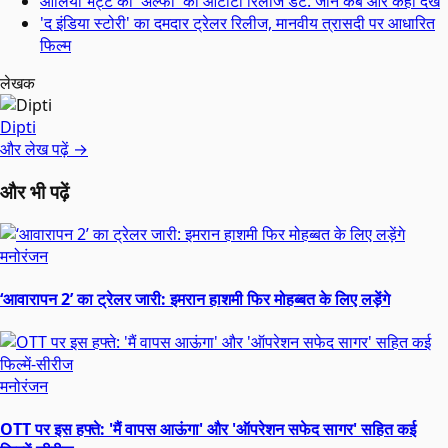
आलिया भट्ट की 'अल्फा' की ओटीटी रिलीज डेट: जानें कब और कहां देखें
'द इंडिया स्टोरी' का दमदार ट्रेलर रिलीज, मानवीय त्रासदी पर आधारित
फिल्म
लेखक
Dipti
और लेख पढ़ें →
और भी पढ़ें
मनोरंजन
‘आवारापन 2’ का ट्रेलर जारी: इमरान हाशमी फिर मोहब्बत के लिए लड़ेंगे
मनोरंजन
OTT पर इस हफ्ते: 'मैं वापस आऊंगा' और 'ऑपरेशन सफेद सागर' सहित कई