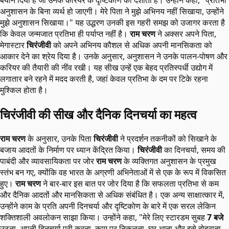
अनुशासन के बिना व्यर्थ हो जाएगी। मेरे पिता ने मुझे अभिनय नहीं सिखाया, उन्होंने
मुझे अनुशासन सिखाया।" यह उद्धरण उनकी इस गहरी समझ को उजागर करता है
कि केवल जन्मजात प्रतिभा ही पर्याप्त नहीं है।
राम चरण
ने अक्सर अपने पिता,
मेगास्टार
चिरंजीवी
को अपने अभिनय कौशल से अधिक अपनी मानसिकता को
आकार देने का श्रेय दिया है। उनके अनुसार, अनुशासन ने उनके पालन-पोषण और
करियर की तैयारी की नींव रखी। यह सीख उन्हें एक बेहद प्रतिस्पर्धी उद्योग में
लगातार बने रहने में मदद करती है, जहां केवल प्रतिभा के दम पर टिके रहना
मुश्किल होता है।
चिरंजीवी की सीख और दैनिक दिनचर्या का महत्व
राम चरण
के अनुसार, उनके पिता
चिरंजीवी
ने प्रदर्शन तकनीकों को सिखाने के
बजाय आदतों के निर्माण पर ध्यान केंद्रित किया।
चिरंजीवी
का दिनचर्या, समय की
पाबंदी और व्यावसायिकता पर जोर
राम चरण
के व्यक्तिगत अनुशासन के प्रमुख
स्तंभ बन गए, क्योंकि वह भारत के अग्रणी अभिनेताओं में से एक के रूप में विकसित
हुए।
राम चरण
ने बार-बार इस बात पर जोर दिया है कि सफलता प्रतिभा से कम
और दैनिक आदतों और मानसिकता से अधिक संबंधित है। एक अन्य साक्षात्कार में,
उन्होंने काम के प्रति अपनी दिनचर्या और दृष्टिकोण के बारे में एक सरल लेकिन
शक्तिशाली अवलोकन साझा किया। उन्होंने कहा, "मेरे लिए स्टारडम सुबह
7 बजे
उठना, अपनी दिनचर्या पूरी करना, काम पर निकलना, घर आना और इसे दोहराना