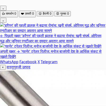
⌄
👍
समर्थन
0
❤️
ज़रूरी
0
😮
हैरानी
0
😡
गुस्सा
0
⌄
← पिछली ख़बर
‘ड्रैगन’ की पहली झलक ने बढ़ाया रोमांच: खूनी संघर्ष, ओपियम
युद्ध और जूनियर एनटीआर का दमदार अवतार आया सामने
अगली ख़बर →
'गवर्नर' ट्रेलर रिलीज: मनोज बाजपेयी देश के आर्थिक संकट से
जूझते दिखेंगे
WhatsApp
Facebook
X
Telegram
वास्तुगुरुजी उत्पाद
×