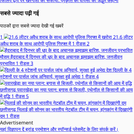
फिलिप द्वीप पर खरगोशों का सफाया: प्रकृति की वापसी की अद्भुत कहानी
सबसे ज्यादा पढ़ी गई
पाठकों द्वारा सबसे ज्यादा देखी गई खबरें
1
खरोरा
21.6 लीटर
अवैध शराब के साथ आरोपी पुलिस गिरफ्त में
1 रीड्स
2
मौसम
हैदराबाद में दिनभर की धूप के बाद अचानक झमाझम बारिश, जनजीवन
प्रभावित
1 रीड्स
3
देश
दिल्ली के 4
स्टेशनों पर पार्सल जांच अनिवार्य, सुरक्षा हुई अभेद्य
1 रीड्स
4
छत्तीसगढ़
पवारखेड़ा का नया प्लान: बगास से बिजली, एथेनॉल से किसानों की आय
में वृद्धि
1 रीड्स
5
छत्तीसगढ़
भिलाई की सोनम का भारतीय नेटबॉल टीम में चयन, हांगकांग में दिखाएंगी
दम
1 रीड्स
Advertisement
यहां विज्ञापन दें
ब्रांड प्रमोशन और स्पॉन्सर्ड प्लेसमेंट के लिए संपर्क करें।