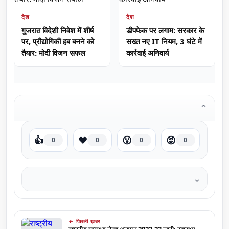
देश
देश
गुजरात विदेशी निवेश में शीर्ष
डीपफेक पर लगाम: सरकार के
पर, प्रौद्योगिकी हब बनने को
सख्त नए IT नियम, 3 घंटे में
तैयार: मोदी विजन सफल
कार्रवाई अनिवार्य
⌄
👍
❤️
😮
😡
0
0
0
0
⌄
← पिछली ख़बर