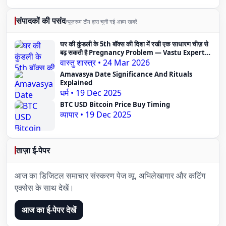
संपादकों की पसंद
न्यूज़रूम टीम द्वारा चुनी गई अहम खबरें
घर की कुंडली के 5th बॉक्स की दिशा में रखी एक साधारण चीज़ से
बढ़ सकती है Pregnancy Problem — Vastu Expert
का दावा
वास्तु शास्त्र
•
24 Mar 2026
Amavasya Date Significance And Rituals
Explained
धर्म
•
19 Dec 2025
BTC USD Bitcoin Price Buy Timing
व्यापार
•
19 Dec 2025
ताज़ा ई-पेपर
आज का डिजिटल समाचार संस्करण पेज व्यू, अभिलेखागार और कटिंग
एक्सेस के साथ देखें।
आज का ई-पेपर देखें