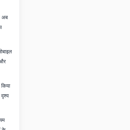
ाद अब
य
मोबाइल
र और
त किया
दृश्य
्यम
 के