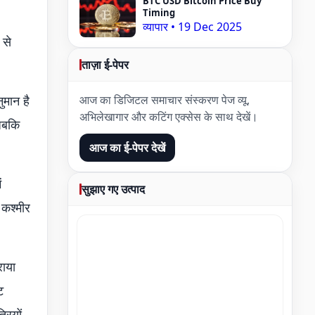
BTC USD Bitcoin Price Buy
Timing
व्यापार
•
19 Dec 2025
 से
ताज़ा ई-पेपर
आज का डिजिटल समाचार संस्करण पेज व्यू,
ुमान है
अभिलेखागार और कटिंग एक्सेस के साथ देखें।
 जबकि
आज का ई-पेपर देखें
ं
सुझाए गए उत्पाद
 कश्मीर
राया
ट
रियों