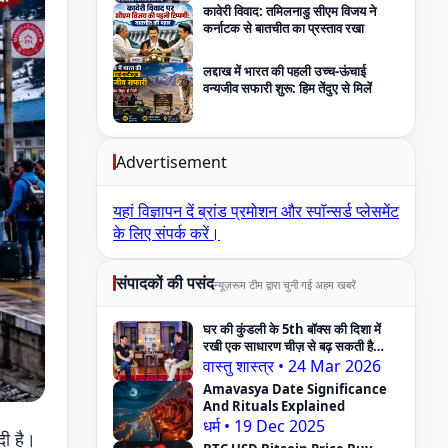
कावेरी विवाद: तमिलनाडु सीएम विजय ने
कर्नाटक से बातचीत का प्रस्ताव रखा
लद्दाख में भारत की पहली उच्च-ऊंचाई
वन्यजीव सफारी शुरू: हिम तेंदुए से मिलें
Advertisement
यहां विज्ञापन दें
ब्रांड प्रमोशन और स्पॉन्सर्ड प्लेसमेंट
के लिए संपर्क करें।
संपादकों की पसंद
न्यूज़रूम टीम द्वारा चुनी गई अहम खबरें
घर की कुंडली के 5th बॉक्स की दिशा में
रखी एक साधारण चीज़ से बढ़ सकती है
Pregnancy Problem — Vastu
वास्तु शास्त्र
•
24 Mar 2026
Expert का दावा
Amavasya Date Significance
And Rituals Explained
धर्म
•
19 Dec 2025
दी है।