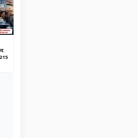
ेद
**215