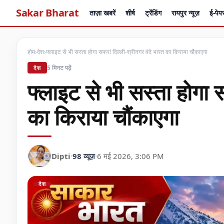
Sakar Bharat
ताज़ा खबरें
शीर्ष
ट्रेंडिंग
रायपुर न्यूज़
ई-पेप
होम
›
देश
›
फ्लाइट से भी सस्ता होगा सफर! दिल्ली-श्रीनगर वंदे भारत का किराया चौंकाएगा
5 मिनट पढ़ें
देश
फ्लाइट से भी सस्ता होगा 
का किराया चौंकाएगा
Dipti
·
98 व्यूज़
·
6 मई 2026, 3:06 PM
देश