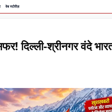
र
वेब स्टोरीज़
सफर! दिल्ली-श्रीनगर वंदे भार