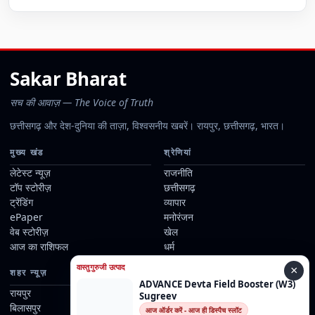
Sakar Bharat
सच की आवाज़ — The Voice of Truth
छत्तीसगढ़ और देश-दुनिया की ताज़ा, विश्वसनीय खबरें। रायपुर, छत्तीसगढ़, भारत।
मुख्य खंड
श्रेणियां
लेटेस्ट न्यूज़
राजनीति
टॉप स्टोरीज़
छत्तीसगढ़
ट्रेंडिंग
व्यापार
ePaper
मनोरंजन
वेब स्टोरीज़
खेल
आज का राशिफल
धर्म
वास्तुगुरुजी उत्पाद
×
शहर न्यूज़
जानकारी
ADVANCE Devta Field Booster (W3)
रायपुर
हमारे बारे में
Sugreev
बिलासपुर
हमारे रिपोर्टर्स
आज ऑर्डर करें - आज ही डिस्पैच स्लॉट