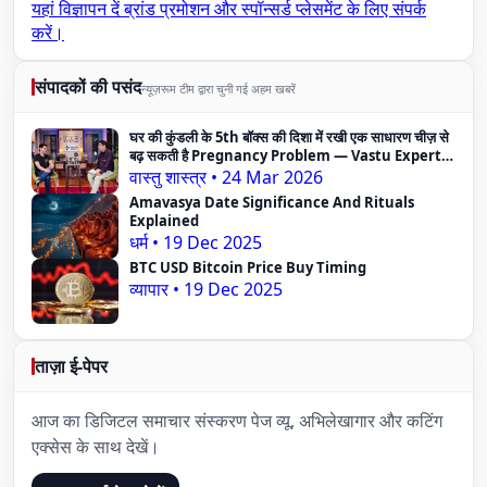
यहां विज्ञापन दें
ब्रांड प्रमोशन और स्पॉन्सर्ड प्लेसमेंट के लिए संपर्क
करें।
संपादकों की पसंद
न्यूज़रूम टीम द्वारा चुनी गई अहम खबरें
घर की कुंडली के 5th बॉक्स की दिशा में रखी एक साधारण चीज़ से
बढ़ सकती है Pregnancy Problem — Vastu Expert
का दावा
वास्तु शास्त्र
•
24 Mar 2026
Amavasya Date Significance And Rituals
Explained
धर्म
•
19 Dec 2025
BTC USD Bitcoin Price Buy Timing
व्यापार
•
19 Dec 2025
ताज़ा ई-पेपर
आज का डिजिटल समाचार संस्करण पेज व्यू, अभिलेखागार और कटिंग
एक्सेस के साथ देखें।