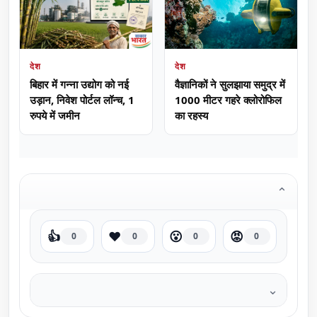
देश
देश
वैज्ञानिकों ने सुलझाया समुद्र में
बिहार में गन्ना उद्योग को नई
1000 मीटर गहरे क्लोरोफिल
उड़ान, निवेश पोर्टल लॉन्च, 1
का रहस्य
रुपये में जमीन
⌄
👍
❤️
😮
😡
0
0
0
0
⌄