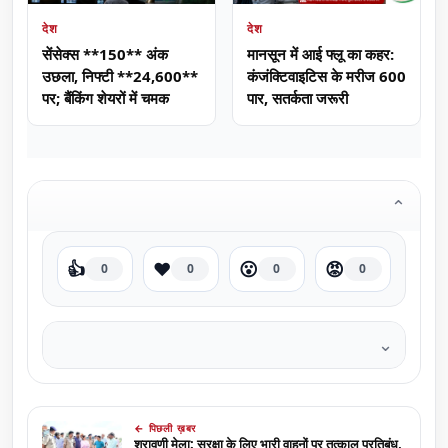
देश
देश
सेंसेक्स **150** अंक
मानसून में आई फ्लू का कहर:
उछला, निफ्टी **24,600**
कंजंक्टिवाइटिस के मरीज 600
पर; बैंकिंग शेयरों में चमक
पार, सतर्कता जरूरी
⌄
👍
❤️
😮
😡
0
0
0
0
⌄
← पिछली ख़बर
श्रावणी मेला: सुरक्षा के लिए भारी वाहनों पर तत्काल प्रतिबंध,