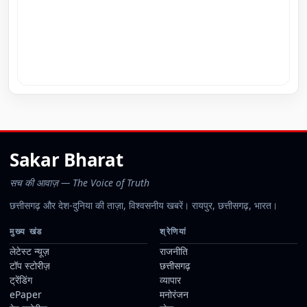
Sakar Bharat
सच की आवाज़ — The Voice of Truth
छत्तीसगढ़ और देश-दुनिया की ताज़ा, विश्वसनीय खबरें। रायपुर, छत्तीसगढ़, भारत।
मुख्य खंड
श्रेणियां
लेटेस्ट न्यूज़
राजनीति
टॉप स्टोरीज़
छत्तीसगढ़
ट्रेंडिंग
व्यापार
ePaper
मनोरंजन