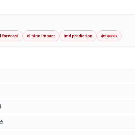
l forecast
el nino impact
imd prediction
देश समाचार
य
डी