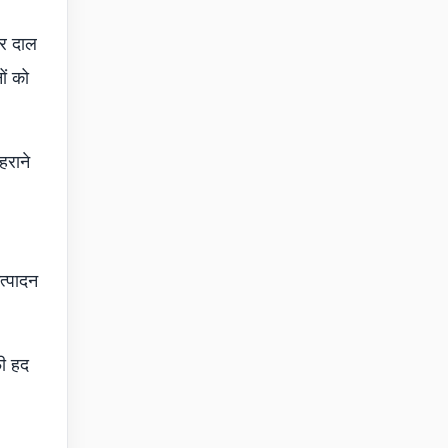
और दाल
ों को
हराने
त्पादन
फी हद