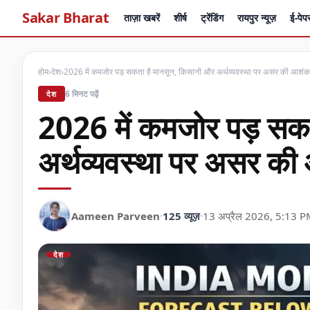
Sakar Bharat
ताज़ा खबरें
शीर्ष
ट्रेंडिंग
रायपुर न्यूज़
ई-पेप
होम
›
देश
›
2026 में कमजोर पड़ सकता है मानसून, किसानों और अर्थव्यवस्था पर असर की आशंक
6 मिनट पढ़ें
देश
2026 में कमजोर पड़ सकत
अर्थव्यवस्था पर असर की
Aameen Parveen
·
125 व्यूज़
·
13 अप्रैल 2026, 5:13 
देश