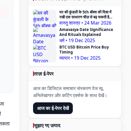
घर की कुंडली के 5th बॉक्स की दिशा में
रखी एक साधारण चीज़ से बढ़ सकती है
Pregnancy Problem — Vastu
वास्तु शास्त्र
•
24 Mar 2026
Expert का दावा
Amavasya Date Significance
And Rituals Explained
धर्म
•
19 Dec 2025
BTC USD Bitcoin Price Buy
Timing
व्यापार
•
19 Dec 2025
ताज़ा ई-पेपर
आज का डिजिटल समाचार संस्करण पेज व्यू,
अभिलेखागार और कटिंग एक्सेस के साथ देखें।
ाजा
आज का ई-पेपर देखें
ी
 सकता
सुझाए गए उत्पाद