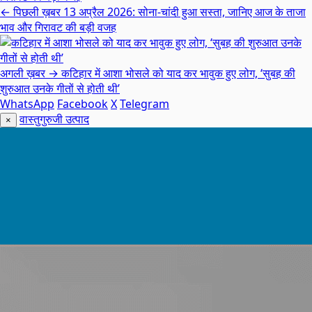
← पिछली ख़बर
13 अप्रैल 2026: सोना-चांदी हुआ सस्ता, जानिए आज के ताजा
भाव और गिरावट की बड़ी वजह
अगली ख़बर →
कटिहार में आशा भोसले को याद कर भावुक हुए लोग, ‘सुबह की
शुरुआत उनके गीतों से होती थी’
WhatsApp
Facebook
X
Telegram
वास्तुगुरुजी उत्पाद
×