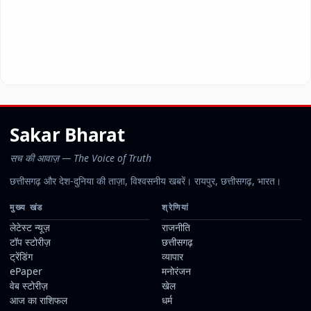
Sakar Bharat
सच की आवाज़ — The Voice of Truth
छत्तीसगढ़ और देश-दुनिया की ताज़ा, विश्वसनीय खबरें। रायपुर, छत्तीसगढ़, भारत।
मुख्य खंड
श्रेणियां
लेटेस्ट न्यूज़
राजनीति
टॉप स्टोरीज़
छत्तीसगढ़
ट्रेंडिंग
व्यापार
ePaper
मनोरंजन
वेब स्टोरीज़
खेल
आज का राशिफल
धर्म