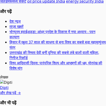
जलडमरूमध्य संकट
oil price update India
energy security India
और पढ़ें
देश न्यूज़
ताज़ा खबरें
भोगपुरम हवाईअड्डा: आंध्र प्रदेश के विकास में नया अध्याय - पवन
कल्याण
हिसार में खुला 37 साल की साधना से बना विश्व का सबसे बड़ा महामृत्युंजय
यंत्र
उत्तराखंड की स्मिता देवी बनीं दुनिया की सबसे लंबे बालों वाली महिला,
गिनीज़ रिकॉर्ड
विश्व आदिवासी दिवस: पारंपरिक शिल्प और आभूषणों की धूम, मोरपंख की
विशेष मांग
लेखक
Dipti
और लेख पढ़ें →
और भी पढ़ें