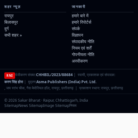
शहर न्यूज़
जानकारी
रायपुर
हमारे बारे में
बिलासपुर
हमारे रिपोर्टर्स
दुर्ग
संपर्क
सभी शहर »
विज्ञापन
संपादकीय नीति
नियम एवं शर्तें
गोपनीयता नीति
अस्वीकरण
पंजीकरण संख्या:
CHHBIL/2023/88684
| स्वामी, प्रकाशक एवं संपादक:
RNI
करण सिंह होरा
| मुद्रण:
Asma Publishers (India) Pvt. Ltd.
, जय स्तंभ चौक, गैस मेमोरियल हॉल, रायपुर, छत्तीसगढ़ | प्रकाशन स्थान: रायपुर, छत्तीसगढ़
© 2026 Sakar Bharat · Raipur, Chhattisgarh, India
Sitemap
News Sitemap
Image Sitemap
नियम