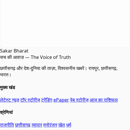
Sakar Bharat
सच की आवाज़ — The Voice of Truth
छत्तीसगढ़ और देश-दुनिया की ताज़ा, विश्वसनीय खबरें। रायपुर, छत्तीसगढ़,
भारत।
मुख्य खंड
लेटेस्ट न्यूज़
टॉप स्टोरीज़
ट्रेंडिंग
ePaper
वेब स्टोरीज़
आज का राशिफल
श्रेणियां
राजनीति
छत्तीसगढ़
व्यापार
मनोरंजन
खेल
धर्म