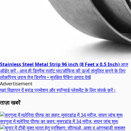
Stainless Steel Metal Strip 96 inch (8 Feet x 0.5 Inch)
आज
ऑर्डर करें - आज ही डिस्पैच स्लॉट
घर/ऑफिस की ऊर्जा संतुलित करने के लिए
लोकप्रिय उपाय
तेज़ डिस्पैच • सुरक्षित पैकिंग
उत्पाद देखें
Advertisement
यहां विज्ञापन दें
ब्रांड प्रमोशन और स्पॉन्सर्ड प्लेसमेंट के लिए संपर्क करें।
ताज़ा खबरें
सरगुजा में मलेरिया पीएफ का कहर: मुसरडांड में 34 मरीज, सघन जांच शुरू