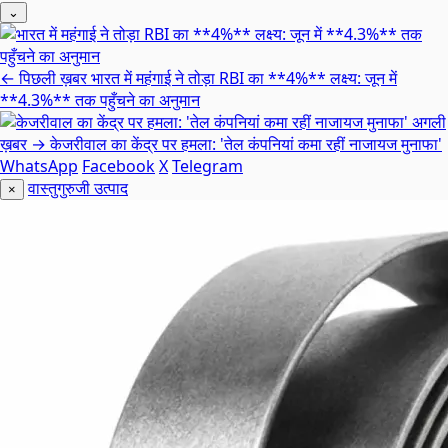
⌄
← पिछली ख़बर
भारत में महंगाई ने तोड़ा RBI का **4%** लक्ष्य: जून में
**4.3%** तक पहुँचने का अनुमान
अगली
ख़बर →
केजरीवाल का केंद्र पर हमला: 'तेल कंपनियां कमा रहीं नाजायज मुनाफा'
WhatsApp
Facebook
X
Telegram
वास्तुगुरुजी उत्पाद
×