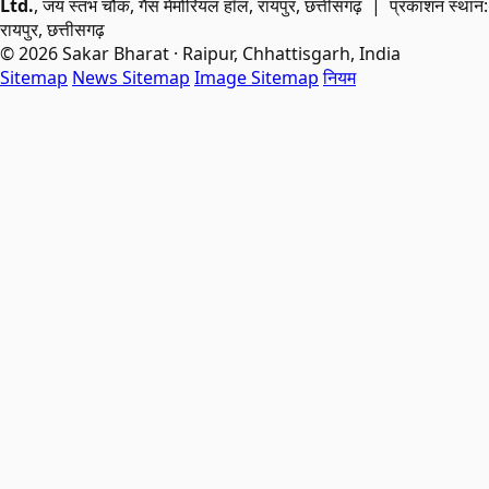
Ltd.
, जय स्तंभ चौक, गैस मेमोरियल हॉल, रायपुर, छत्तीसगढ़ | प्रकाशन स्थान:
रायपुर, छत्तीसगढ़
© 2026 Sakar Bharat · Raipur, Chhattisgarh, India
Sitemap
News Sitemap
Image Sitemap
नियम