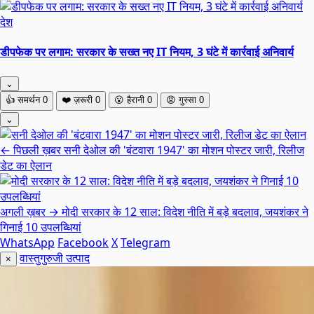
देश
डीपफेक पर लगाम: सरकार के सख्त नए IT नियम, 3 घंटे में कार्रवाई अनिवार्य
⌄
👍
समर्थन
0
❤️
ज़रूरी
0
😮
हैरानी
0
😡
गुस्सा
0
⌄
← पिछली ख़बर
सनी देओल की 'बंटवारा 1947' का मोशन पोस्टर जारी, रिलीज
डेट का ऐलान
अगली ख़बर →
मोदी सरकार के 12 साल: विदेश नीति में बड़े बदलाव, जयशंकर ने
गिनाई 10 उपलब्धियां
WhatsApp
Facebook
X
Telegram
वास्तुगुरुजी उत्पाद
×