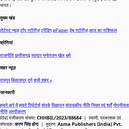
भारत।
मुख्य खंड
लेटेस्ट न्यूज़
टॉप स्टोरीज़
ट्रेंडिंग
ePaper
वेब स्टोरीज़
आज का राशिफल
श्रेणियां
राजनीति
छत्तीसगढ़
व्यापार
मनोरंजन
खेल
धर्म
शहर न्यूज़
रायपुर
बिलासपुर
दुर्ग
सभी शहर »
जानकारी
हमारे बारे में
हमारे रिपोर्टर्स
संपर्क
विज्ञापन
संपादकीय नीति
नियम एवं शर्तें
गोपनीयता
नीति
अस्वीकरण
RNI
पंजीकरण संख्या:
CHHBIL/2023/88684
| स्वामी, प्रकाशक एवं
संपादक:
करण सिंह होरा
| मुद्रण:
Asma Publishers (India) Pvt.