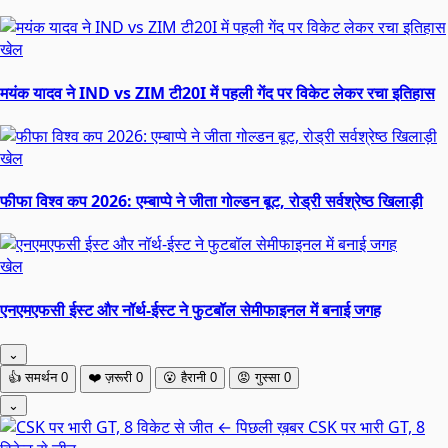
खेल
मयंक यादव ने IND vs ZIM टी20I में पहली गेंद पर विकेट लेकर रचा इतिहास
खेल
फीफा विश्व कप 2026: एम्बाप्पे ने जीता गोल्डन बूट, रोड्री सर्वश्रेष्ठ खिलाड़ी
खेल
एनएमएफसी ईस्ट और नॉर्थ-ईस्ट ने फुटबॉल सेमीफाइनल में बनाई जगह
⌄
👍
समर्थन
0
❤️
ज़रूरी
0
😮
हैरानी
0
😡
गुस्सा
0
⌄
← पिछली ख़बर
CSK पर भारी GT, 8