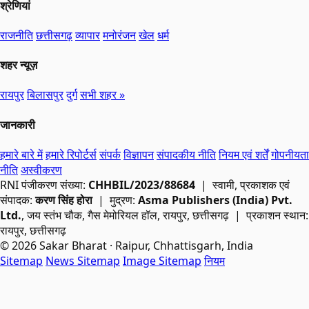
श्रेणियां
राजनीति
छत्तीसगढ़
व्यापार
मनोरंजन
खेल
धर्म
शहर न्यूज़
रायपुर
बिलासपुर
दुर्ग
सभी शहर »
जानकारी
हमारे बारे में
हमारे रिपोर्टर्स
संपर्क
विज्ञापन
संपादकीय नीति
नियम एवं शर्तें
गोपनीयता
नीति
अस्वीकरण
RNI
पंजीकरण संख्या:
CHHBIL/2023/88684
| स्वामी, प्रकाशक एवं
संपादक:
करण सिंह होरा
| मुद्रण:
Asma Publishers (India) Pvt.
Ltd.
, जय स्तंभ चौक, गैस मेमोरियल हॉल, रायपुर, छत्तीसगढ़ | प्रकाशन स्थान:
रायपुर, छत्तीसगढ़
© 2026 Sakar Bharat · Raipur, Chhattisgarh, India
Sitemap
News Sitemap
Image Sitemap
नियम