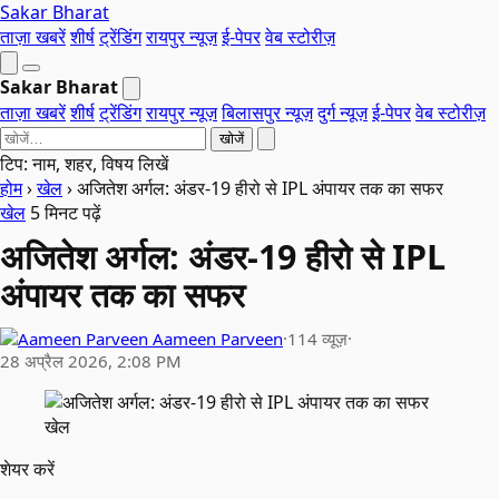
Sakar Bharat
ताज़ा खबरें
शीर्ष
ट्रेंडिंग
रायपुर न्यूज़
ई-पेपर
वेब स्टोरीज़
Sakar Bharat
ताज़ा खबरें
शीर्ष
ट्रेंडिंग
रायपुर न्यूज़
बिलासपुर न्यूज़
दुर्ग न्यूज़
ई-पेपर
वेब स्टोरीज़
खोजें
टिप: नाम, शहर, विषय लिखें
होम
›
खेल
›
अजितेश अर्गल: अंडर-19 हीरो से IPL अंपायर तक का सफर
खेल
5 मिनट पढ़ें
अजितेश अर्गल: अंडर-19 हीरो से IPL
अंपायर तक का सफर
Aameen Parveen
·
114 व्यूज़
·
28 अप्रैल 2026, 2:08 PM
खेल
शेयर करें