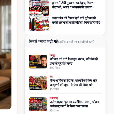
चुनार में टीबी मुक्त भारत हेतु प्रशिक्षण:
सीएचओ, आशा व आंगनबाड़ी सशक्त
उत्तराखंड की स्मिता देवी बनीं दुनिया की
सबसे लंबे बालों वाली महिला, गिनीज़ रिकॉर्ड
सबसे ज्यादा पढ़ी गई
पाठकों द्वारा सबसे ज्यादा देखी गई खबरें
रायपुर
1
शनिवार को करें ये अचूक उपाय, शनिदेव की
कृपा से दूर होंगे कष्ट
109 रीड्स
देश
2
विश्व आदिवासी दिवस: पारंपरिक शिल्प और
आभूषणों की धूम, मोरपंख की विशेष मांग
15 रीड्स
छत्तीसगढ़
3
जर्जर सड़क-पुल पर अल्टीमेटम खत्म, जोहार
छत्तीसगढ़ पार्टी ने किया चक्काजाम
15 रीड्स