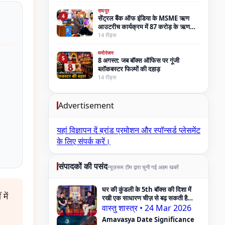
रायपुर
4
सेंट्रल बैंक ऑफ इंडिया के MSME ऋण
आउटरीच कार्यक्रम में 87 करोड़ के ऋण
स्वीकृत, विशिष्ट अतिथि बने तरणजीत सिंह होरा
14 रीड्स
मनोरंजन
5
8 अगस्त: जब बॉक्स ऑफिस पर गूंजी
ब्लॉकबस्टर फिल्मों की दहाड़
14 रीड्स
Advertisement
यहां विज्ञापन दें
ब्रांड प्रमोशन और स्पॉन्सर्ड प्लेसमेंट
के लिए संपर्क करें।
संपादकों की पसंद
न्यूज़रूम टीम द्वारा चुनी गई अहम खबरें
घर की कुंडली के 5th बॉक्स की दिशा में
में
रखी एक साधारण चीज़ से बढ़ सकती है
Pregnancy Problem — Vastu
वास्तु शास्त्र
•
24 Mar 2026
Expert का दावा
Amavasya Date Significance