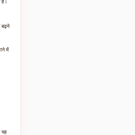
 है।
 बढ़ने
े में
ि यह