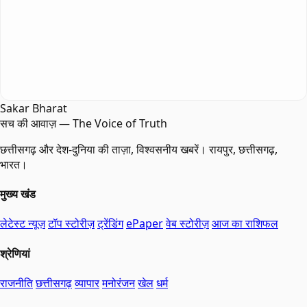
Sakar Bharat
सच की आवाज़ — The Voice of Truth
छत्तीसगढ़ और देश-दुनिया की ताज़ा, विश्वसनीय खबरें। रायपुर, छत्तीसगढ़,
भारत।
मुख्य खंड
लेटेस्ट न्यूज़
टॉप स्टोरीज़
ट्रेंडिंग
ePaper
वेब स्टोरीज़
आज का राशिफल
श्रेणियां
राजनीति
छत्तीसगढ़
व्यापार
मनोरंजन
खेल
धर्म