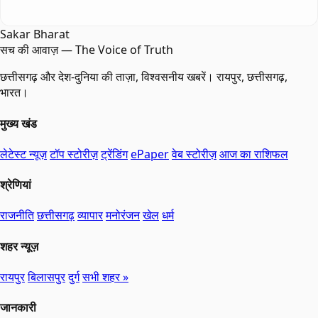
Sakar Bharat
सच की आवाज़ — The Voice of Truth
छत्तीसगढ़ और देश-दुनिया की ताज़ा, विश्वसनीय खबरें। रायपुर, छत्तीसगढ़,
भारत।
मुख्य खंड
लेटेस्ट न्यूज़
टॉप स्टोरीज़
ट्रेंडिंग
ePaper
वेब स्टोरीज़
आज का राशिफल
श्रेणियां
राजनीति
छत्तीसगढ़
व्यापार
मनोरंजन
खेल
धर्म
शहर न्यूज़
रायपुर
बिलासपुर
दुर्ग
सभी शहर »
जानकारी