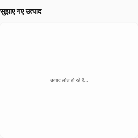
Geopathic Stress Rods Big
शाम के स्लॉट सीमित - अभी ऑर्डर करें
घर/
ऑफिस की ऊर्जा संतुलित करने के लिए लोकप्रिय उपाय
तेज़ डिस्पैच • सुरक्षित