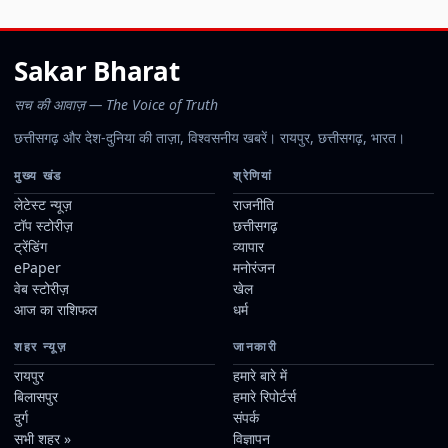
पैकिंग
उत्पाद देखें
Advertisement
यहां विज्ञापन दें
ब्रांड प्रमोशन और स्पॉन्सर्ड प्लेसमेंट के लिए संपर्क करें।
ताज़ा खबरें
अग्नि-IV का
सफल परीक्षण: भारत की सामरिक शक्ति का प्रदर्शन
भारतीय मूल के अनिल मेनन ने ISS पर किया पहला स्पेसवॉक, ऊर्जा प्रणाली को
दी मजबूती
जी राम जी योजना: छत्तीसगढ़ में भारत सरकार का
**₹1593 करोड़** का निवेश
फिलिप द्वीप पर खरगोशों का
सफाया: प्रकृति की वापसी की अद्भुत कहानी
एमजीएम स्कूल रायपुर
में छात्रसंघ शपथ और पौधारोपण अभियान आयोजित