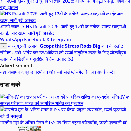
← पिछली ख़बर
गुजरात चुनाव परिणाम 2026: बीजेपी की मजबूत पकड़, विपक्ष को
बड़ा झटका
अगली ख़बर →
HS Result 2026: जारी हुए 12वीं के नतीजे, छात्र-छात्राओं
का इंतजार खत्म, जानें पूरी अपडेट
WhatsApp
Facebook
X
Telegram
वास्तुगुरुजी उत्पाद
×