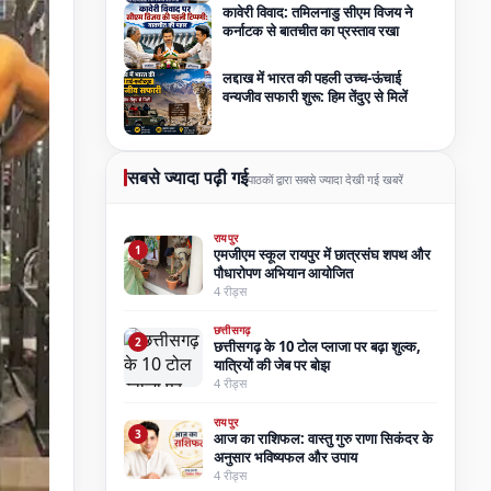
कावेरी विवाद: तमिलनाडु सीएम विजय ने
कर्नाटक से बातचीत का प्रस्ताव रखा
लद्दाख में भारत की पहली उच्च-ऊंचाई
वन्यजीव सफारी शुरू: हिम तेंदुए से मिलें
सबसे ज्यादा पढ़ी गई
पाठकों द्वारा सबसे ज्यादा देखी गई खबरें
रायपुर
1
एमजीएम स्कूल रायपुर में छात्रसंघ शपथ और
पौधारोपण अभियान आयोजित
4 रीड्स
छत्तीसगढ़
2
छत्तीसगढ़ के 10 टोल प्लाजा पर बढ़ा शुल्क,
यात्रियों की जेब पर बोझ
4 रीड्स
रायपुर
3
आज का राशिफल: वास्तु गुरु राणा सिकंदर के
अनुसार भविष्यफल और उपाय
4 रीड्स