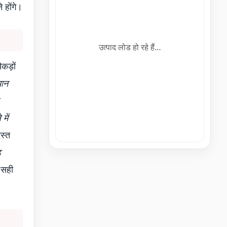
 होंगे।
उत्पाद लोड हो रहे हैं…
कड़ों
चान
ा
में
स्त
़
 सही