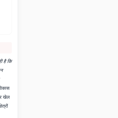
ी है कि
धन
 विकास
और खेल
त्रों