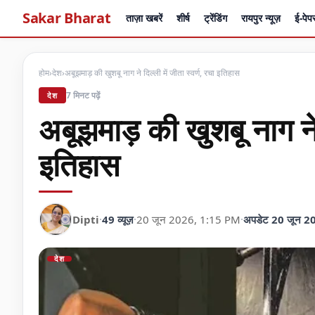
Sakar Bharat
ताज़ा खबरें
शीर्ष
ट्रेंडिंग
रायपुर न्यूज़
ई-पेप
होम
›
देश
›
अबूझमाड़ की खुशबू नाग ने दिल्ली में जीता स्वर्ण, रचा इतिहास
7 मिनट पढ़ें
देश
अबूझमाड़ की खुशबू नाग ने द
इतिहास
Dipti
·
49 व्यूज़
·
20 जून 2026, 1:15 PM
·
अपडेट 20 जून 2
देश