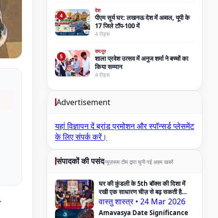
देश
4
पीएम सूर्य घर: लखनऊ देश में अव्वल, यूपी के
17 जिले टॉप-100 में
4 रीड्स
रायपुर
5
शाला प्रवेश उत्सव में अनुज शर्मा ने बच्चों का
किया सम्मान
4 रीड्स
Advertisement
यहां विज्ञापन दें
ब्रांड प्रमोशन और स्पॉन्सर्ड प्लेसमेंट
के लिए संपर्क करें।
संपादकों की पसंद
न्यूज़रूम टीम द्वारा चुनी गई अहम खबरें
घर की कुंडली के 5th बॉक्स की दिशा में
रखी एक साधारण चीज़ से बढ़ सकती है
Pregnancy Problem — Vastu
वास्तु शास्त्र
•
24 Mar 2026
Expert का दावा
Amavasya Date Significance