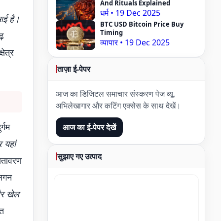
And Rituals Explained
धर्म
•
19 Dec 2025
आई है।
BTC USD Bitcoin Price Buy
Timing
ढ़
व्यापार
•
19 Dec 2025
्षेत्र
ताज़ा ई-पेपर
आज का डिजिटल समाचार संस्करण पेज व्यू,
अभिलेखागार और कटिंग एक्सेस के साथ देखें।
र्गम
आज का ई-पेपर देखें
र यहां
सुझाए गए उत्पाद
वातावरण
 लगन
और खेल
ित