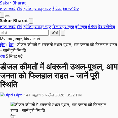
Sakar Bharat
ताज़ा खबरें
शीर्ष
ट्रेंडिंग
रायपुर न्यूज़
ई-पेपर
वेब स्टोरीज़
Sakar Bharat
ताज़ा खबरें
शीर्ष
ट्रेंडिंग
रायपुर न्यूज़
बिलासपुर न्यूज़
दुर्ग न्यूज़
ई-पेपर
वेब स्टोरीज़
खोजें
टिप: नाम, शहर, विषय लिखें
होम
›
देश
›
डीजल कीमतों में अंदरूनी उथल-पुथल, आम जनता को फिलहाल राहत
– जानें पूरी स्थिति
देश
5 मिनट पढ़ें
डीजल कीमतों में अंदरूनी उथल-पुथल, आम
जनता को फिलहाल राहत – जानें पूरी
स्थिति
Dipti
·
141 व्यूज़
·
15 अप्रैल 2026, 3:22 PM
देश