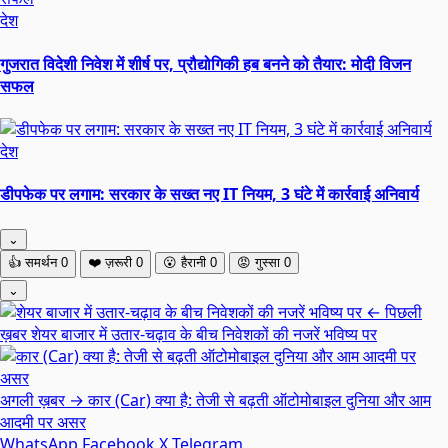
देश
गुजरात विदेशी निवेश में शीर्ष पर, प्रौद्योगिकी हब बनने को तैयार: मोदी विजन
सफल
देश
डीपफेक पर लगाम: सरकार के सख्त नए IT नियम, 3 घंटे में कार्रवाई अनिवार्य
⌄
👍
समर्थन
0
❤️
ज़रूरी
0
😮
हैरानी
0
😡
गुस्सा
0
⌄
← पिछली
ख़बर
शेयर बाजार में उतार-चढ़ाव के बीच निवेशकों की नजरें भविष्य पर
अगली ख़बर →
कार (Car) क्या है: तेजी से बढ़ती ऑटोमोबाइल दुनिया और आम
आदमी पर असर
WhatsApp
Facebook
X
Telegram