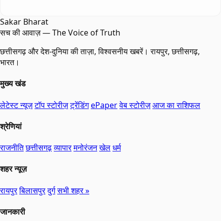
Sakar Bharat
सच की आवाज़ — The Voice of Truth
छत्तीसगढ़ और देश-दुनिया की ताज़ा, विश्वसनीय खबरें। रायपुर, छत्तीसगढ़,
भारत।
मुख्य खंड
लेटेस्ट न्यूज़
टॉप स्टोरीज़
ट्रेंडिंग
ePaper
वेब स्टोरीज़
आज का राशिफल
श्रेणियां
राजनीति
छत्तीसगढ़
व्यापार
मनोरंजन
खेल
धर्म
शहर न्यूज़
रायपुर
बिलासपुर
दुर्ग
सभी शहर »
जानकारी