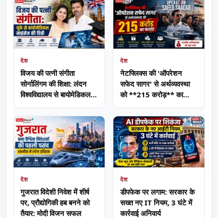
देश
देश
विजय की पत्नी संगीता
नेटफ्लिक्स की 'ऑपरेशन
सोर्नालिंगम की शिक्षा: लंदन
सफेद सागर' से अर्थव्यवस्था
विश्वविद्यालय से बायोमेडिकल
को **215 करोड़** का
साइंसेज की डिग्री
फायदा
देश
देश
गुजरात विदेशी निवेश में शीर्ष
डीपफेक पर लगाम: सरकार के
पर, प्रौद्योगिकी हब बनने को
सख्त नए IT नियम, 3 घंटे में
तैयार: मोदी विजन सफल
कार्रवाई अनिवार्य