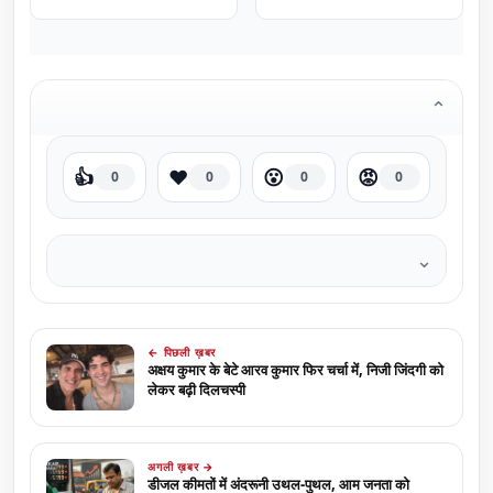
⌄
👍
❤️
😮
😡
0
0
0
0
⌄
← पिछली ख़बर
अक्षय कुमार के बेटे आरव कुमार फिर चर्चा में, निजी जिंदगी को
लेकर बढ़ी दिलचस्पी
अगली ख़बर →
डीजल कीमतों में अंदरूनी उथल-पुथल, आम जनता को