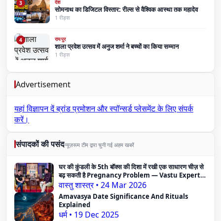
देश
3
सोमनाथ का डिजिटल विस्तार: रील्स से वैश्विक आस्था तक महादेव
1 रीड्स
रायपुर
4
शाला प्रवेश उत्सव में अनुज शर्मा ने बच्चों का किया सम्मान
1 रीड्स
Advertisement
यहां विज्ञापन दें
ब्रांड प्रमोशन और स्पॉन्सर्ड प्लेसमेंट के लिए संपर्क
करें।
संपादकों की पसंद
न्यूज़रूम टीम द्वारा चुनी गई अहम खबरें
घर की कुंडली के 5th बॉक्स की दिशा में रखी एक साधारण चीज़ से
बढ़ सकती है Pregnancy Problem — Vastu Expert
का दावा
वास्तु शास्त्र
•
24 Mar 2026
Amavasya Date Significance And Rituals
Explained
धर्म
•
19 Dec 2025