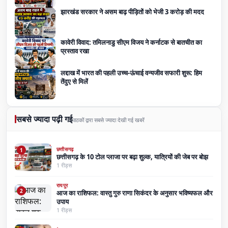
झारखंड सरकार ने असम बाढ़ पीड़ितों को भेजी 3 करोड़ की मदद
कावेरी विवाद: तमिलनाडु सीएम विजय ने कर्नाटक से बातचीत का
प्रस्ताव रखा
लद्दाख में भारत की पहली उच्च-ऊंचाई वन्यजीव सफारी शुरू: हिम
तेंदुए से मिलें
सबसे ज्यादा पढ़ी गई
पाठकों द्वारा सबसे ज्यादा देखी गई खबरें
छत्तीसगढ़
1
छत्तीसगढ़ के 10 टोल प्लाजा पर बढ़ा शुल्क, यात्रियों की जेब पर बोझ
1 रीड्स
रायपुर
2
आज का राशिफल: वास्तु गुरु राणा सिकंदर के अनुसार भविष्यफल और
उपाय
1 रीड्स