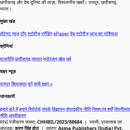
छत्तीसगढ़ और देश-दुनिया की ताज़ा, विश्वसनीय खबरें। रायपुर, छत्तीसगढ़,
भारत।
मुख्य खंड
लेटेस्ट न्यूज़
टॉप स्टोरीज़
ट्रेंडिंग
ePaper
वेब स्टोरीज़
आज का राशिफल
श्रेणियां
राजनीति
छत्तीसगढ़
व्यापार
मनोरंजन
खेल
धर्म
शहर न्यूज़
रायपुर
बिलासपुर
दुर्ग
सभी शहर »
जानकारी
हमारे बारे में
हमारे रिपोर्टर्स
संपर्क
विज्ञापन
संपादकीय नीति
नियम एवं शर्तें
गोपनीयता
नीति
अस्वीकरण
RNI
पंजीकरण संख्या:
CHHBIL/2023/88684
| स्वामी, प्रकाशक एवं
संपादक:
करण सिंह होरा
| मुद्रण:
Asma Publishers (India) Pvt.