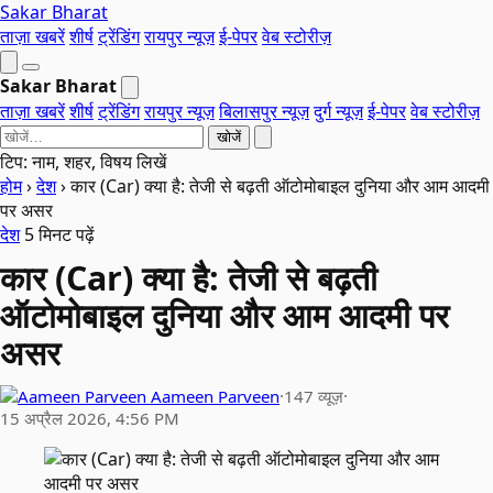
Sakar Bharat
ताज़ा खबरें
शीर्ष
ट्रेंडिंग
रायपुर न्यूज़
ई-पेपर
वेब स्टोरीज़
Sakar Bharat
ताज़ा खबरें
शीर्ष
ट्रेंडिंग
रायपुर न्यूज़
बिलासपुर न्यूज़
दुर्ग न्यूज़
ई-पेपर
वेब स्टोरीज़
खोजें
टिप: नाम, शहर, विषय लिखें
होम
›
देश
›
कार (Car) क्या है: तेजी से बढ़ती ऑटोमोबाइल दुनिया और आम आदमी
पर असर
देश
5 मिनट पढ़ें
कार (Car) क्या है: तेजी से बढ़ती
ऑटोमोबाइल दुनिया और आम आदमी पर
असर
Aameen Parveen
·
147 व्यूज़
·
15 अप्रैल 2026, 4:56 PM