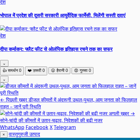
देश
भोपाल में प्रदेश की दूसरी सरकारी आयुर्वेदिक फार्मेसी, मिलेंगी सस्ती दवाएं
देश
दीपा कर्माकर: फ्लैट फीट से ओलंपिक इतिहास रचने तक का सफर
⌄
👍
समर्थन
0
❤️
ज़रूरी
0
😮
हैरानी
0
😡
गुस्सा
0
⌄
← पिछली ख़बर
डीजल कीमतों में अंदरूनी उथल-पुथल, आम जनता को फिलहाल
राहत – जानें पूरी स्थिति
अगली ख़बर →
सोने-चांदी की कीमतों में उतार-चढ़ाव, निवेशकों की बढ़ी नजर
WhatsApp
Facebook
X
Telegram
वास्तुगुरुजी उत्पाद
×