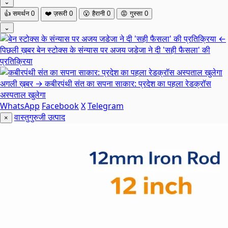
⌄
👍
समर्थन
0
❤️
ज़रूरी
0
😮
हैरानी
0
😡
गुस्सा
0
⌄
←
पिछली ख़बर
बेन स्टोक्स के संन्यास पर अजय जडेजा ने दी 'सही फैसला' की
प्रतिक्रिया
अगली ख़बर →
कबीरपंथी संत का सपना साकार: प्रदेश का पहला रेडक्रॉस
अस्पताल खुलेगा
WhatsApp
Facebook
X
Telegram
वास्तुगुरुजी उत्पाद
×