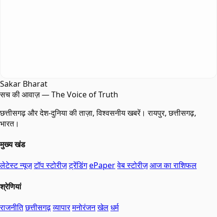
Sakar Bharat
सच की आवाज़ — The Voice of Truth
छत्तीसगढ़ और देश-दुनिया की ताज़ा, विश्वसनीय खबरें। रायपुर, छत्तीसगढ़,
भारत।
मुख्य खंड
लेटेस्ट न्यूज़
टॉप स्टोरीज़
ट्रेंडिंग
ePaper
वेब स्टोरीज़
आज का राशिफल
श्रेणियां
राजनीति
छत्तीसगढ़
व्यापार
मनोरंजन
खेल
धर्म